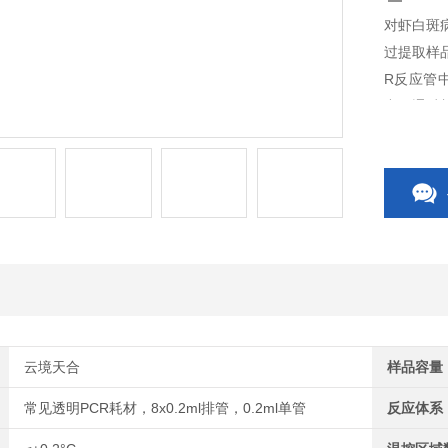
对虾白斑
过提取样
R反应管
中，通过
PCR进
A或RN
云境天合
样品容量
常见透明PCR耗材，8x0.2ml排管，0.2ml单管
反应体系