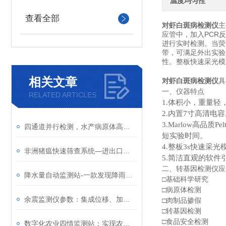
温度均匀性
查看全部
对虾白斑病检测仪
主
应管中，加入PCR
进行实时检测。当荧
带，可满足外出实验
性。整板快速采光模
相关文章
对虾白斑病检测仪
具
一、仪器特点
RELATED ARTICLES
1.体积小，重量
2.内置7寸高清电
3.Marlow高品
四通道并行检测，水产病原体高通量筛查利器-云境天合水产病害检测仪
短实验时间。
4.整板3s快速采
非洲猪瘟快速筛查系统—进出口猪肉及制品时进行快速检测，确保安全
5.简洁直观的软
二、转基因检测仪应
降水量自动监测站-一款发现降雨异常的新型雨量监测站2024全国顺丰包邮
□基础科学研究
□病原体检测
余震监测仪参数：集成位移、加速度、振幅、频率等多参数监测功能
□肉制品掺假
□转基因检测
□食品安全检测
数字化农业四情监测站：实现农田向良田转变的农田气象配套设施