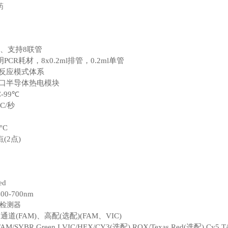
药
ml、支持8联管
CR耗材，8x0.2ml排管，0.2ml单管
ul反应模式体系
进口半导体热电模块
-99℃
C/秒
°C
(2点)
d
-700nm
检测器
(FAM)、高配(选配)(FAM、VIC)
YBR Green I,VIC/HEX/CY3(选配),ROX/Texas Red(选配),Cy5,