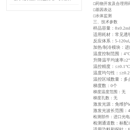
□药物开发及合理用
□基因表达
□水体监测
三、技术参数
样品容量：8x0.2
适用耗材：常见透明P
反应体系：5-120
加热/制冷模块：
温度控制范围：4°C
升降温平均速率≥2°
温控精度：≤±0.1°C
温度均匀性：≤±0.2
温控区域数量：多点
梯度数：0个
梯度温度范围：无
梯度孔数：无
激发光源：免维护le
激发光波长范围：400
检测部件：进口光电
检测通道数：标配1通道
适用染料和探针：FAM/S