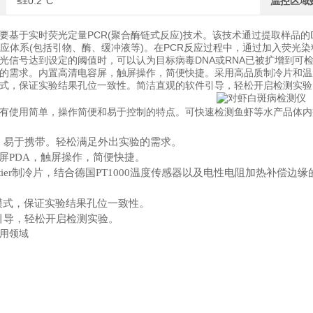
≤±0.2°C
温控区域
要基于实时荧光定量PCR(聚合酶链式反应)技术。该技术通过提取样品的
反应体系(包括引物、酶、缓冲液等)。在PCR反应过程中，通过加入荧光
光信号达到设定的阈值时，可以认为目标病毒DNA或RNA已被扩增到可
的需求。内置高清电容屏，触屏操作，简便快捷。采用高品质制冷片和温
式，保证实验结果孔位一致性。简洁直观的软件引导，轻松开启检测实验
有使用简单，操作简便和易于控制的特点。可快速检测鱼虾等水产品体内
轻，易于携带。轻松满足外出实验的需求。
容屏PDA，触屏操作，简便快捷。
质Peltier制冷片，结合德国PT1000温度传感器以及电性电阻加热
光模式，保证实验结果孔位一致性。
件引导，轻松开启检测实验。
用领域