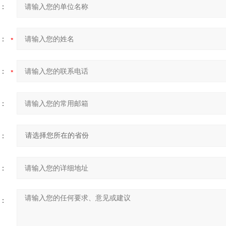
：
：
：
：
：
：
：