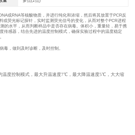
数量
多点(2点)
DNA或RNA等核酸物质，并进行纯化和浓缩，然后将其放置于PCR反
染料或荧光标记探针，实时监测荧光信号的变化，从而对整个PCR进程
检测的水平，从而判断样品中是否存在病毒。体积小，重量轻，易于携
度传感器，结合先进的温度控制模式，确保实验过程中的温度稳定
。
病毒，做到及时诊断，及时控制。
补偿边缘的温度控制模式，最大升温速度7℃，最大降温速度5℃，大大缩