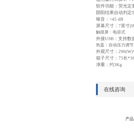
软件功能：荧光定量
阴阳结果自动判定
噪音：<45 dB
屏幕尺寸：7英寸(H
触摸屏：电容式
外接USB：支持数
热盖：自动压力调节
外观尺寸：290(W)*3
箱子尺寸：75长*38
净重：约3Kg
在线咨询
产品