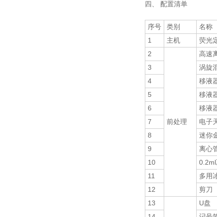
四、 配置清单
序号
类别
名称
1
主机
荧光定
2
高速
3
涡旋
4
移液
5
移液
6
移液
7
前处理
电子
8
迷你
9
离心
10
0.2m
11
多用
12
剪刀
13
U盘
14
记号