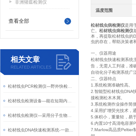
非洲猪瘟检测仪
温度范围
查看全部
松材线虫病检测仪
是用于
亡。
松材线虫病检测仪
本，再提取松材线虫的D
虫的存在，帮助决策者
一、仪器用途
相关文章
松材线虫快速检测系统
告，无需人工判读，准
RELATED ARTICLES
自动化分子检测系统广
二、仪器特点
1.系统检测准确性高。
松材线虫PCR检测仪—野外快检系统可便携作业，为野外松材线虫检测提供便利
2.智能型松材线虫DN
接检测松木木屑。
松材线虫检测设备—能在短期内完成大量样品的检测，提供准确可靠的检测结果
3.系统检测作业操作简
4.采用扩增荧光技术，
松材线虫检测仪—采用分子生物学技术，能够快速准确地检测出松材线虫的存在
5.体积小，重量轻，易
6.内置10寸高清电容屏
7.Marlow高品质P
松材线虫DNA快速检测系统-一款现场即时检测的松树线虫病检测仪2024天合包邮