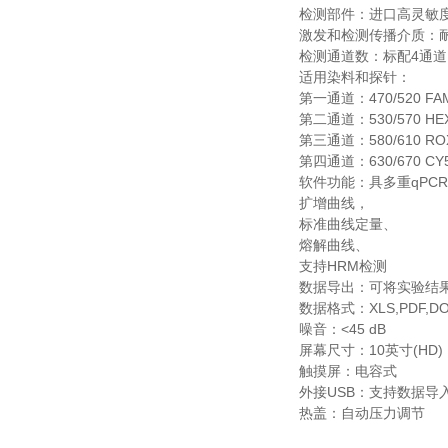
检测部件：进口高灵敏
激发和检测传播介质：
检测通道数：标配4通道
适用染料和探针：
第一通道：470/520 FAM
第二通道：530/570 HEX
第三通道：580/610 ROX,
第四通道：630/670 CY
软件功能：具多重qPC
扩增曲线，
标准曲线定量、
熔解曲线、
支持HRM检测
数据导出：可将实验结
数据格式：XLS,PDF,D
噪音：<45 dB
屏幕尺寸：10英寸(HD)
触摸屏：电容式
外接USB：支持数据导
热盖：自动压力调节