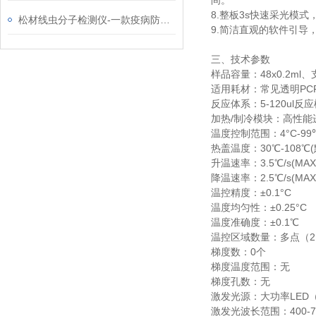
间。
8.整板3s快速采光模
松材线虫分子检测仪-一款疫病防控的松材线虫病检测设备2024天合+全国+包邮
9.简洁直观的软件引导
三、技术参数
样品容量：48x0.2ml
适用耗材：常见透明PCR耗
反应体系：5-120ul反
加热/制冷模块：高性能
温度控制范围：4°C-99
热盖温度：30℃-108℃
升温速率：3.5℃/s(MAX
降温速率：2.5℃/s(MAX
温控精度：±0.1°C
温度均匀性：±0.25°C
温度准确度：±0.1℃
温控区域数量：多点（2
梯度数：0个
梯度温度范围：无
梯度孔数：无
激发光源：大功率LED
激发光波长范围：400-7