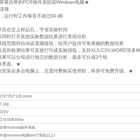
屏幕自带的PCR操作系统或Windows电脑★
B连接
，运行时工作噪音不超过60 dB
程序后在定义样品孔，节省实验时间
可以同时打开其他实验数据结果进行查阅分析
计算基线范围和自动设置阈值线，给用户提供可靠准确的数据结果
置信息和检测结果可直接打印成实验报告，支持XLS,CSV,WORD等
的结果可以分组进行独立的数据分析，最多可分成2个组
软件界面。★
无限制安装在多台电脑上，无需付费购买使用权，终身可免费升级。★
270*352*195 (mm)
7.1kg
220V
工作功率300w
自带Android操作系统
外接windows电脑(win7系统以上)