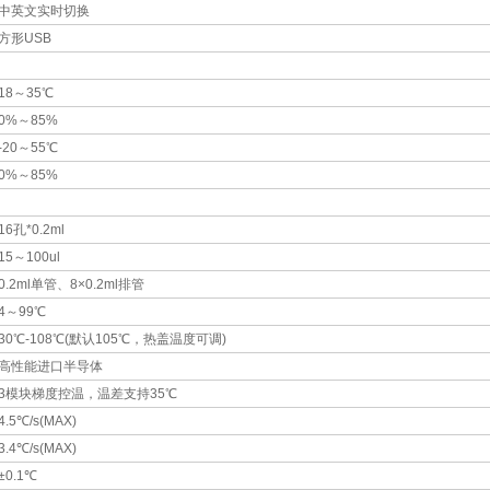
中英文实时切换
方形USB
18～35℃
0%～85%
-20～55℃
0%～85%
16孔*0.2ml
15～100ul
0.2ml单管、8×0.2ml排管
4～99℃
30℃-108℃(默认105℃，热盖温度可调)
高性能进口半导体
3模块梯度控温，温差支持35℃
4.5℃/s(MAX)
3.4℃/s(MAX)
±0.1℃