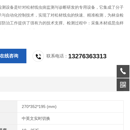
检测设备是针对松材线虫病监测与诊断研发的专用设备，它集成了分子
术与自动化控制技术，实现了对松材线虫的快速、精准检测，为林业检
害防治工作提供了强有力的技术支撑。检测过程中：采集木材或昆虫样
粉碎、过滤等预处理，提取DNA。将提取的DNA与PCR试剂混合，放
进行扩增。引物与松材线虫的DNA序列高度匹配，确保检测特异性。
监测实时PCR仪器利用荧光染料或探针标
13276363313
在线咨询
联系电话：
270*352*195 (mm)
中英文实时切换