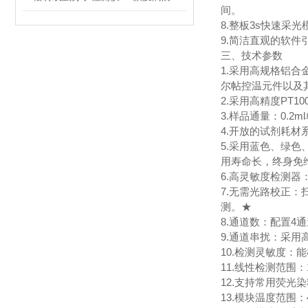
间。
8.整板3s快速采
9.简洁直观的软
三、技术参数
1.采用高规格铝合
尔帖控温元件以及
2.采用高精度PT
3.样品通量：0.2m
4.开放的试剂耗材
5.采用蓝色、绿
用寿命长，终身免
6.高灵敏度检测
7.无需光路校正
测。★
8.通道数：配置4
9.通道串扰：采
10.检测灵敏度：能
11.线性检测范围
12.支持常用荧光染料和探
13.模块温度范围：4