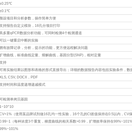
±0.25℃
±0.1℃
预设项目和分析参数，操作简单方便
支持报告自定义模块，16孔分项目打印
具多重qPCR数据分析功能，可同时检测4个检测通道
可以一键重启中断的实验
拥有故障记录，分析，提示的功能，更方便远程解决问题
扩增曲线，标准曲线定量、熔解曲线，基因分型(SNP)，相对定量
支持
可将实验结果以图形和表格的形式直接导出；详细的数据报告内容包括实验条件，数
XLS, CSV, DOCX，PDF
支持时间和温度递增递减模式
可检测单拷贝基因
1~10^10
CV<1%（使用某品牌试剂做16孔均一性实验，16个孔的Ct差值保持在0.5以内，CV
0.99~1（每种浓度3个重复，梯度曲线的相关系数>0.99，扩增效率保持在99%~101
99%~101%