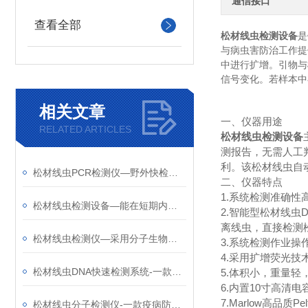
通信接口
查看全部
松材线虫检测设备
是
与病虫害防治工作提
中进行扩增。引物与
信号变化。若样本中
相关文章
一、仪器用途
RELATED ARTICLES
松材线虫检测设备
测报告，无需人工
利。该松材线虫自
松材线虫PCR检测仪—野外快检系统可便携作业，为野外松材线虫检测提供便利
二、仪器特点
1.系统检测准确性
松材线虫检测设备—能在短期内完成大量样品的检测，提供准确可靠的检测结果
2.智能型松材线
离线虫，直接检测
松材线虫检测仪—采用分子生物学技术，能够快速准确地检测出松材线虫的存在
3.系统检测作业
4.采用扩增荧光
松材线虫DNA快速检测系统-一款现场即时检测的松树线虫病检测仪2024天合包邮
5.体积小，重量
6.内置10寸高清
7.Marlow高
松材线虫分子检测仪-一款疫病防控的松材线虫病检测设备2024天合+全国+包邮