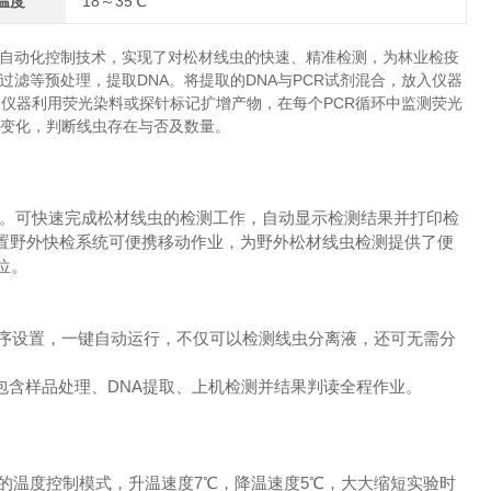
温度
18～35℃
自动化控制技术，实现了对松材线虫的快速、精准检测，为林业检疫
滤等预处理，提取DNA。将提取的DNA与PCR试剂混合，放入仪器
R仪器利用荧光染料或探针标记扩增产物，在每个PCR循环中监测荧光
度变化，判断线虫存在与否及数量。
程。可快速完成松材线虫的检测工作，自动显示检测结果并打印检
配置野外快检系统可便携移动作业，为野外松材线虫检测提供了便
位。
程序设置，一键自动运行，不仅可以检测线虫分离液，还可无需分
包含样品处理、DNA提取、上机检测并结果判读全程作业。
补偿边缘的温度控制模式，升温速度7℃，降温速度5℃，大大缩短实验时