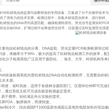
方形USB
操作环境
针对松材线虫病监测与诊断研发的专用设备，它集成了分子生物学技术与
供了强有力的技术支撑。检测过程中：采集木材或昆虫样本，进行粉碎、过
松材线虫的DNA序列高度匹配，确保检测特异性。荧光信号监测实时PC
存在目标DNA，扩增过程中会释放荧光信号，仪器通过实时监测荧光强
主要包括松材线虫的分离、DNA提取、荧光定量PCR检测检测等过
判读，准确率大于99%，极大的提高了松材线虫检测工作的效率，
动化分子检测系统广泛应用于森防站、、海关、大学、科研机构等单
高。
虫DNA快速检测系统内置松材线虫DNA自动化检测程序，无需繁杂的
松木木屑。
操作简便，省时高效，适用于各级林业森防部门。仅需60分钟即可完成
技术，通过系统主机可完成实验室检测鉴定需求。
轻，易于携带。轻松满足外出实验的需求。
电容屏PDA，触屏操作，简便快捷。
品质Peltier制冷片，结合德国PT1000温度传感器以及电性电阻加热