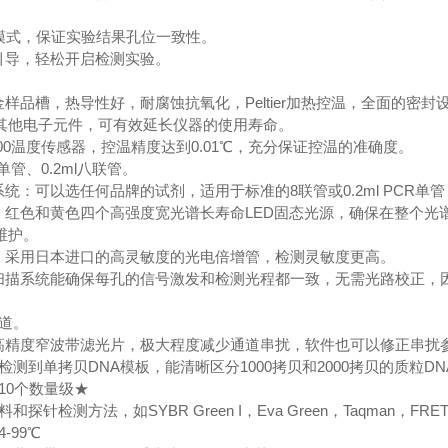
光模式，保证实验结果孔位一致性。
件引导，轻松开启检测实验。
金样品槽，热导性好，耐腐蚀抗氧化，Peltier加热控温，全面的
其他电子元件，可有效延长仪器的使用寿命。
1000温度传感器，控温精度达到0.01℃，充分保证控温的准确度。
l单管、0.2ml八联管。
系统：可以选任何品牌的试剂，适用于标准的8联管或0.2ml PCR单管
色、红色和黄色四个高强度宽光谱长寿命LED固态光源，确保在整个
维护。
器：采用日本进口的高灵敏度的光电倍增管，检测灵敏度更高。
：扫描系统能确保每孔的信号激发和检测光程都一致，无需光路校正，
通道。
用高精度窄波带滤光片，极大程度减少通道串扰，软件也可以修正串扰
检测到单拷贝DNA模板，能清晰区分1000拷贝和2000拷贝的质粒DN
：10个数量级★
针检测方法，如SYBR Green I，Eva Green，Taqman，FRET，Molec
-99℃