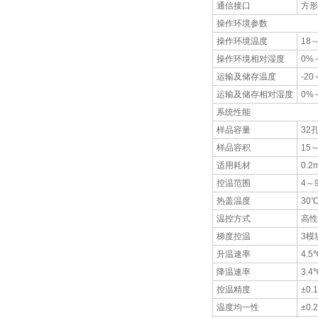
通信接口
方形
操作环境参数
操作环境温度
18
操作环境相对湿度
0%
运输及储存温度
-20
运输及储存相对湿度
0%
系统性能
样品容量
32孔
样品容积
15～
适用耗材
0.2
控温范围
4～
热盖温度
30
温控方式
高性
梯度控温
3模
升温速率
4.5
降温速率
3.4
控温精度
±0.
温度均一性
±0.