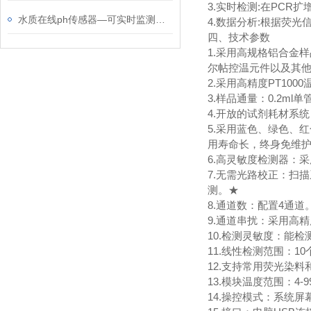
3.实时检测:在PC
水质在线ph传感器—可实时监测水体酸碱度变化，保障水质安全、提高处理效率
4.数据分析:根据荧
四、技术参数
1.采用高规格铝合金
尔帖控温元件以及其
2.采用高精度PT10
3.样品通量：0.2ml单
4.开放的试剂耗材系统
5.采用蓝色、绿色、
用寿命长，终身免维
6.高灵敏度检测器：
7.无需光路校正：扫
测。★
8.通道数：配置4通道
9.通道串扰：采用高
10.检测灵敏度：能检
11.线性检测范围：1
12.支持常用荧光染料和探针检
13.模块温度范围：4-9
14.操控模式：系统屏