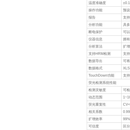
温度准确度
±0.
操作功能
预设
报告
支持
分析功能
具多
断电保护
可以
仪器信息
拥有
分析算法
扩增
支持HRM检测
支持
数据导出
可将
数据格式
XLS
TouchDown功能
支持
荧光检测系统性能
检测灵敏度
可检
动态范围
1~1
荧光重复性
CV
相关系数
0.
扩增效率
99%
可信度
区分