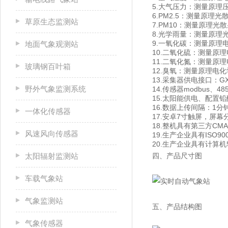
5.大气压力：测量原理压阻式
6.PM2.5：测量原理光散
草原生态监测站
7.PM10：测量原理光散射
8.光学雨量：测量原理光电
9.一氧化碳：测量原理电化
地面气象观测站
10.二氧化硫：测量原理电
11.二氧化氮：测量原理电
玻璃钢百叶箱
12.臭氧：测量原理电化学
13.采集器供电接口：GX
野外气象监测系统
14.传感器modbus、4
15.太阳能供电、配置铅酸
16.数据上传间隔：1分钟
一体化传感器
17.安卓7寸触屏，屏幕分辨
18.整机具有第三方CMA
风速风向传感器
19.生产企业具有ISO9
20.生产企业具有计算
四、产品尺寸图
太阳辐射监测站
车载气象站
气象监测站
五、产品结构图
气象传感器