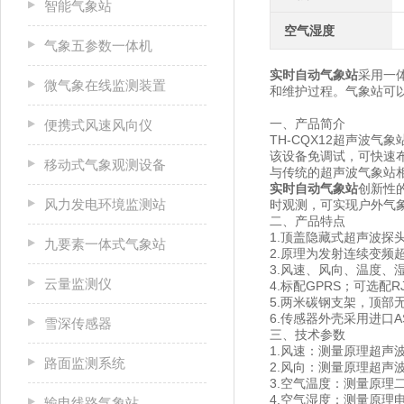
智能气象站
空气湿度
气象五参数一体机
实时自动气象站
采用一
微气象在线监测装置
和维护过程。气象站可
一、产品简介
便携式风速风向仪
TH-CQX12超声波
该设备免调试，可快速
移动式气象观测设备
与传统的超声波气象站
实时自动气象站
创新性的
风力发电环境监测站
时观测，可实现户外气
二、产品特点
1.顶盖隐藏式超声波探
九要素一体式气象站
2.原理为发射连续变频
3.风速、风向、温度、湿
云量监测仪
4.标配GPRS；可选配R
5.两米碳钢支架，顶部
6.传感器外壳采用进口
雪深传感器
三、技术参数
1.风速：测量原理超声波，0
路面监测系统
2.风向：测量原理超声波，
3.空气温度：测量原理二极
4.空气湿度：测量原理电容
输电线路气象站