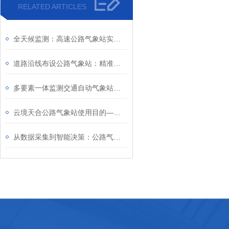
RELATED ARTICLES
全天候监测：高速公路气象站实时采集气象数据及能见度，为交通管理提供数据
道路沿线布设公路气象站：精准采集路面状态，为交通管控提供数据支撑
多要素一体监测交通自动气象站：构建高速公路全天候道路安全预警监测体系
云境天合公路气象站使用目的—减少因天气突变导致的连环事故，降低养护成本
从数据采集到智能决策：公路气象站辅助交管部门优化应急预案与救援路线