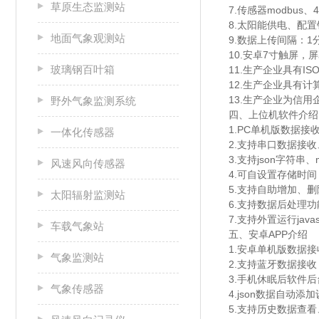
草原生态监测站
7.传感器modbus
8.太阳能供电、配置铅
地面气象观测站
9.数据上传间隔：1分
10.安卓7寸触屏，屏幕
玻璃钢百叶箱
11.生产企业具有
12.生产企业具有
13.生产企业为信用
野外气象监测系统
四、上位机软件介绍
1.PC单机版数据
一体化传感器
2.支持串口数据接
3.支持json字符串、
风速风向传感器
4.可自设置存储时间
5.支持自助增加、
太阳辐射监测站
6.支持数据后处理功
7.支持外置运行javas
车载气象站
五、安卓APP介绍
1.安卓单机版数据
气象监测站
2.支持蓝牙数据接收
3.手机休眠后软件
气象传感器
4.json数据自动添
5.支持历史数据查