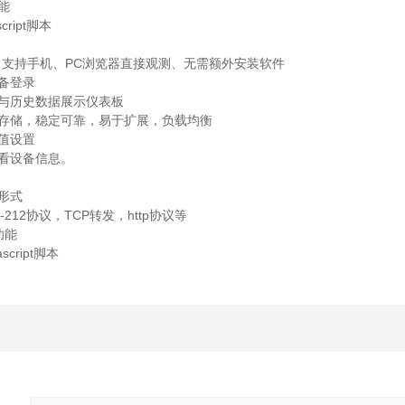
能
cript脚本
台，支持手机、PC浏览器直接观测、无需额外安装软件
设备登录
示与历史数据展示仪表板
据存储，稳定可靠，易于扩展，负载均衡
阈值设置
查看设备信息。
形式
-212协议，TCP转发，http协议等
功能
script脚本