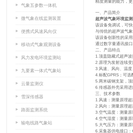
精度测量的能力，更
气象五参数一体机
一、产品简介
微气象在线监测装置
超声波气象环境监测
该设备免调试，可快
便携式风速风向仪
与传统的超声波气象
该设备创新性的采用
通过数字量通讯接口
移动式气象观测设备
二、产品特点
1.顶盖隐藏式超声
风力发电环境监测站
2.原理为发射连续
3.风速、风向、温
九要素一体式气象站
4.标配GPRS；可选
5.两米碳钢支架，
云量监测仪
6.传感器外壳采用进
三、技术参数
雪深传感器
1.风速：测量原理超声波
2.风向：测量原理超声
路面监测系统
3.空气温度：测量原理
4.空气湿度：测量原理
输电线路气象站
5.大气压力：测量原理压
6.采集器供电接口：G