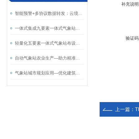
补充说明
智能预警+多协议数据转发：云境天合超声波气象站满足野外无电场景监测需求
一体式集成九要素一体式气象站：满足生态、防汛、智慧农业项目验收标准
验证码
轻量化五要素一体式气象站布设：适配农田、山洪隐患点、森林防火等领域
自动气象站农业生产—助力精准农业发展，保障粮食和经济作物产量
气象站城市规划应用—优化建筑布局，减少“狭管效应”导致的强风区
上一篇：