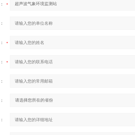
：
：
：
：
：
：
：