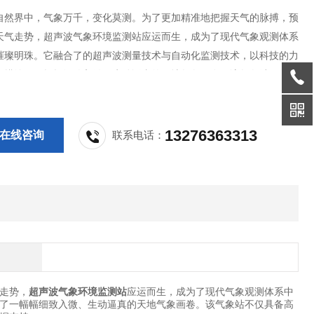
自然界中，气象万千，变化莫测。为了更加精准地把握天气的脉搏，预
天气走势，超声波气象环境监测站应运而生，成为了现代气象观测体系
璀璨明珠。它融合了的超声波测量技术与自动化监测技术，以科技的力
们描绘了一幅幅细致入微、生动逼真的天地气象画卷。该气象站不仅具
测量的能力，更实现了自动化、智能化的监测，为农业规划、环境监测
有力的数据支持。
13276363313
在线咨询
联系电话：
走势，
超声波气象环境监测站
应运而生，成为了现代气象观测体系中
了一幅幅细致入微、生动逼真的天地气象画卷。该气象站不仅具备高