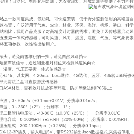
实现了自动化、智能化的监测，为农业规划、环境监测等提供了有力的数
站
是一款高度集成、低功耗、可快速安装、便于野外监测使用的高精度自
速布置，广泛运用于气象、农业、林业、环保、海洋、机场、港口、科学
站相比，我司产品克服了对高精度计时器的需求，避免了因传感器启动延
五要素一体式传感器，可对风速、风向、温度、湿度、气压、等气象要素
将五项参数一次性输出给用户。
波探头，避免雨雪堆积的干扰，避免自然风遮挡☆
变频超声波信号，通过测量相对相位来检测风速风向☆
度、湿度、气压五要素一体式传感器☆
配RJ45、以太网、4-20ma、Lora透传、4G透传、蓝牙、485转USB等
顶部无需法兰盘可直接套接传感器
口ASA材质，更有效对抗盐雾等环境，防护等级达到IP65以上
，0～60m/s（±0.1m/s+0.01V）分辨率0.01m/s；
波，0～360°（±2°）；分辨率：1°；
二极管结电压法，-40-80℃（±0.3℃（25℃）），分辨率0.01℃；
电容式，0-100%RH（±3%RH（20%~80%））,分辨率：0.01%RH；
阻式，300-1100Hpa（±0.25%），分辨率0.1hpa；
X-12-3P插头，输入电压5V，带RS232输出Json数据格式,采集器供电：DC