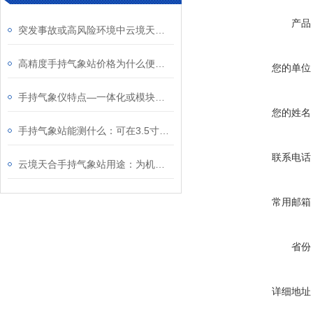
产品
突发事故或高风险环境中云境天合手持气象站起到了哪些作用？
高精度手持气象站价格为什么便宜？砍掉中间差价+同款配置实惠采购价
您的单位
手持气象仪特点—一体化或模块化设计，支持单人快速在户外展开测量
您的姓名
手持气象站能测什么：可在3.5寸液晶屏幕上显示风速/风向/温湿度/海拔等要素
联系电话
云境天合手持气象站用途：为机场运营、农林作业等领域提供实时气象数据
常用邮箱
省份
详细地址