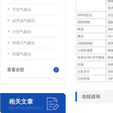
跑
电
手持气象站
GNSS定位
定
超声波气象站
SOS求救
国
电池
38
小型气象站
通信
4G
便携式气象站
无线电静默
禁用
人体舒适度
根
防爆气象站
未来3小时 天气预报
根
存储
6M
查看全部
主机尺寸
160
工作环境
-2
在线咨询
相关文章
RELATED ARTICLES