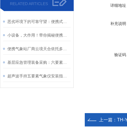
RELATED ARTICLES
详细地址
恶劣环境下的可靠守望：便携式综合气象站的低功耗设计与IP65防护实践
补充说明
小设备，大作用！带你揭秘便携式气象站的智能化气象监测之道
便携气象站厂商云境天合依托多年技术沉淀，成为农业、应急领域用户优选品牌
验证码
基层应急管理装备采购：六要素便携式气象站设备选型规范
​超声波手持五要素气象仪安装指南—通过底部螺纹设计，安装在三脚架上使用
上一篇：
TH