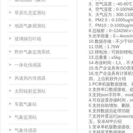
3、空气温度：-40-80℃
4、空气湿度：0-100%
草原生态监测站
5、大气压力：300-1100
6、PM2.5：0-1000u
7、PM10：0-1000ug
地面气象观测站
8.总辐射：0~1242W/㎡
9.光学雨量：0～4mm/m
玻璃钢百叶箱
10.数据存储：不少于5
11.功耗：1.75W
野外气象监测系统
12.锂电池：可拆卸锂电
13.总重量：≤5kg；
14.布设时间：1人，
一体化传感器
15.生产企业具有IS
16.生产企业具有计算
风速风向传感器
四、上位机软件介绍
1.PC单机版数据接收
2.支持串口数据接收、
太阳辐射监测站
3.支持json字符串、mo
4.可自设置存储时间，m
车载气象站
5.支持自助增加、删除
6.支持数据后处理功能
7.支持外置运行javascri
气象监测站
五、安卓APP介绍
1.安卓单机版数据接收
气象传感器
2.支持蓝牙数据接收