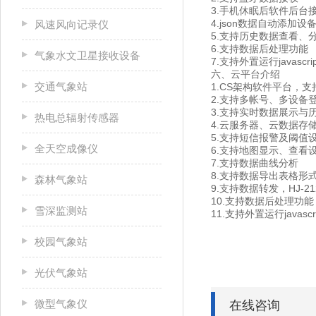
3.手机休眠后软件后台
4.json数据自动添加设
风速风向记录仪
5.支持历史数据查看、
6.支持数据后处理功能
气象水文卫星接收设备
7.支持外置运行javascri
六、云平台介绍
交通气象站
1.CS架构软件平台，
2.支持多帐号、多设备
3.支持实时数据展示与
热电总辐射传感器
4.云服务器、云数据存
5.支持短信报警及阈值
全天空成像仪
6.支持地图显示、查看
7.支持数据曲线分析
8.支持数据导出表格形
森林气象站
9.支持数据转发，HJ-2
10.支持数据后处理功能
雪深监测站
11.支持外置运行javascr
校园气象站
光伏气象站
微型气象仪
在线咨询