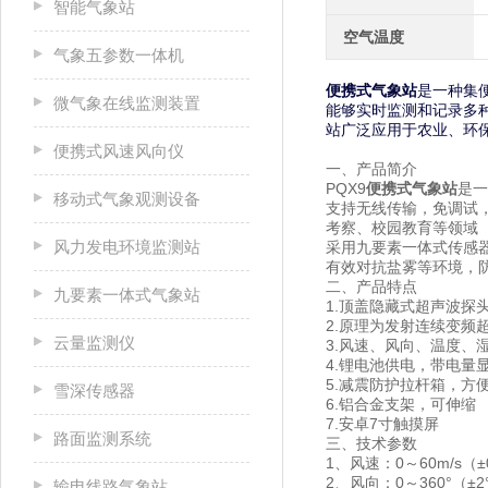
智能气象站
空气温度
气象五参数一体机
便携式气象站
是一种集
微气象在线监测装置
能够实时监测和记录多
站广泛应用于农业、环
便携式风速风向仪
一、产品简介
PQX9
便携式气象站
是一
移动式气象观测设备
支持无线传输，免调试
考察、校园教育等领域
风力发电环境监测站
采用九要素一体式传感器
有效对抗盐雾等环境，防
二、产品特点
九要素一体式气象站
1.顶盖隐藏式超声波探
2.原理为发射连续变频
云量监测仪
3.风速、风向、温度、
4.锂电池供电，带电量
5.减震防护拉杆箱，方
雪深传感器
6.铝合金支架，可伸缩
7.安卓7寸触摸屏
路面监测系统
三、技术参数
1、风速：0～60m/s（±0
2、风向：0～360°（±2
输电线路气象站