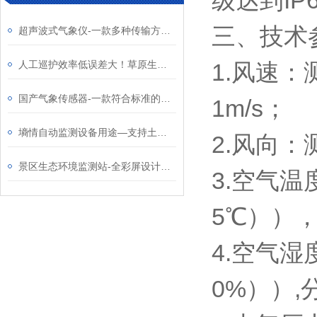
级达到IP
三、技术
超声波式气象仪-一款多种传输方式的超声波气象站2024天合顺丰包邮
人工巡护效率低误差大！草原生态监测站全天候掌握草场干旱沙化动态
1.风速：测
国产气象传感器-一款符合标准的微气象仪2024天合顺丰包邮
1m/s；
墒情自动监测设备用途—支持土壤水分运移规律、作物需水规律等方面的研究
2.风向：
景区生态环境监测站-全彩屏设计的负氧离子监测系统介绍#2024已更新
3.空气温
5℃）），
4.空气湿
0%））,