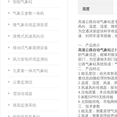
智能气象站
湿度
气象五参数一体机
高速公路自动气象站是
微气象在线监测装置
风向、温度、湿度、降
为交通决策提供科学依
速、封闭车道等措施，
便携式风速风向仪
一、产品简介
移动式气象观测设备
高速公路自动气象站
是
的气象信息，能够对能
风力发电环境监测站
部门，为交通相关部门
公路气象站系统组成：
二、产品特点
九要素一体式气象站
1.能见度仪：由光发
量信息由微处理控制器搜集并
云量监测仪
2.温度、湿度、风速、
3.风速风向传感器：
4.压电雨量：本压电雨
雪深传感器
5.标配GPRS无线传输
6.太阳能供电、市电两
路面监测系统
三、技术参数
1.能见度：测量原理气溶胶
2.风速：测量原理超声波，0
输电线路气象站