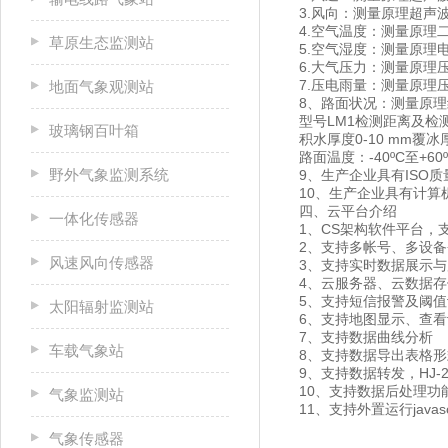
3.风向：测量原理超声波，
4.空气温度：测量原理二极
草原生态监测站
5.空气湿度：测量原理电容
6.大气压力：测量原理压阻式
7.压电雨量：测量原理压电
地面气象观测站
8、路面状况：测量原
型号LM1检测距离及检测区
玻璃钢百叶箱
积水厚度0-10 mm覆
路面温度：-40ºC至+
野外气象监测系统
9、生产企业具有ISO
10、生产企业具有计算
四、云平台介绍
一体化传感器
1、CS架构软件平台，
2、支持多帐号、多设备
风速风向传感器
3、支持实时数据展示
4、云服务器、云数据
5、支持短信报警及阈值
太阳辐射监测站
6、支持地图显示、查
7、支持数据曲线分析
车载气象站
8、支持数据导出表格形
9、支持数据转发，HJ-2
10、支持数据后处理功
气象监测站
11、支持外置运行javasc
气象传感器