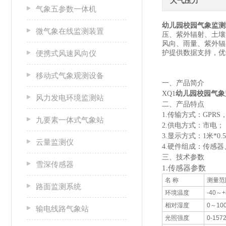
大气压力
气象五参数一体机
幼儿园校园气象监测
微气象在线监测装置
压、紫外辐射、土壤
风向、雨量、紫外辐射
护提供数据支持，优
便携式风速风向仪
移动式气象观测设备
一、产品简介
XQ1
幼儿园校园气象
风力发电环境监测站
二、产品特点
1.传输方式：GPR
九要素一体式气象站
2.供电方式：市电
3.显示方式：1米*0
云量监测仪
4.硬件组成：传感
三、技术参数
雪深传感器
1.传感器参数
名 称
测量范
路面监测系统
环境温度
-40～
相对湿度
0～10
输电线路气象站
光照强度
0-157