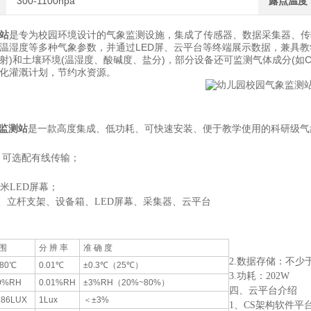
300-1100hpa
露点温度
站
是专为校园环境设计的气象监测设施，集成了传感器、数据采集器、传
温湿度等多种气象参数，并通过LED屏、云平台等终端展示数据，兼具教
)和土壤环境(温湿度、酸碱度、盐分)，部分设备还可监测气体成分(如CO
化灌溉计划，节约水资源。
监测站
是一款高度集成、低功耗、可快速安装、便于教学使用的科研级
S，可选配有线传输；
；
.5米LED屏幕；
器、立杆支架、设备箱、LED屏幕、采集器、云平台
围
分 辨 率
准 确 度
2.数据存储：不少
+80℃
0.01℃
±0.3℃（25℃）
3.功耗：202W
0%RH
0.01%RH
±3%RH（20%~80%）
四、云平台介绍
286LUX
1Lux
＜±3%
1、CS架构软件