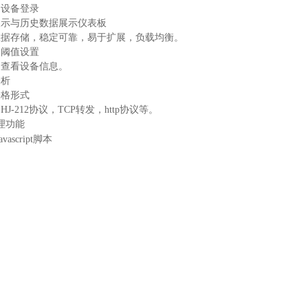
多设备登录
展示与历史数据展示仪表板
数据存储，稳定可靠，易于扩展，负载均衡。
及阈值设置
、查看设备信息。
分析
表格形式
J-212协议，TCP转发，http协议等。
处理功能
ascript脚本