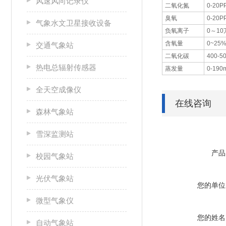
风速风向记录仪
二氧化氮
0-20P
臭氧
0-20P
气象水文卫星接收设备
负氧离子
0～10
含氧量
0~25%
交通气象站
二氧化碳
400-5
热电总辐射传感器
蒸发量
0-190
全天空成像仪
在线咨询
森林气象站
雪深监测站
产品
校园气象站
光伏气象站
您的单位
微型气象仪
您的姓名
自动气象站