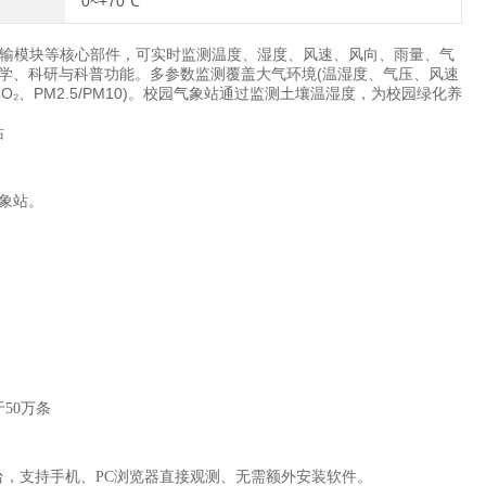
0~+70℃
输模块等核心部件，可实时监测温度、湿度、风速、风向、雨量、气
学、科研与科普功能。多参数监测覆盖大气环境(温湿度、气压、风速
₂、PM2.5/PM10)。校园气象站通过监测土壤温湿度，为校园绿化养
气象站。
于50万条
平台，支持手机、PC浏览器直接观测、无需额外安装软件。