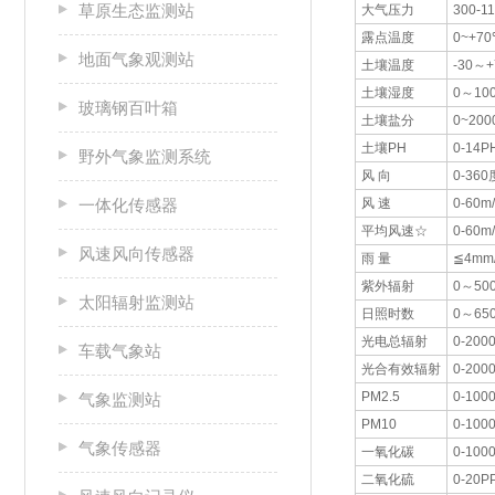
草原生态监测站
大气压力
300-1
露点温度
0~+7
地面气象观测站
土壤温度
-30～
土壤湿度
0～10
玻璃钢百叶箱
土壤盐分
0~200
土壤PH
0-14P
野外气象监测系统
风 向
0-360
一体化传感器
风 速
0-60m/
平均风速☆
0-60m/
风速风向传感器
雨 量
≦4mm/
紫外辐射
0～50
太阳辐射监测站
日照时数
0～65
光电总辐射
0-200
车载气象站
光合有效辐射
0-200
PM2.5
0-100
气象监测站
PM10
0-100
气象传感器
一氧化碳
0-100
二氧化硫
0-20P