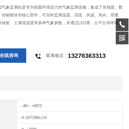
园气象监测站是专为校园环境设计的气象监测设施，集成了传感器、数
、传输模块等核心部件，可实时监测温度、湿度、风速、风向、雨量、
外辐射、土壤温湿度等多种气象参数，并通过LED屏、云平台等终端展
兼具教学、科研与科普功能。多参数监测覆盖大气环境(温湿度、气
风向、雨量、紫外辐射)和土壤环境(温湿度、酸碱度、盐分)，部分设
气体成分(如CO₂、PM2.5/PM1
13276363313
在线咨询
联系电话：
-40～+80℃
0-157286LUX