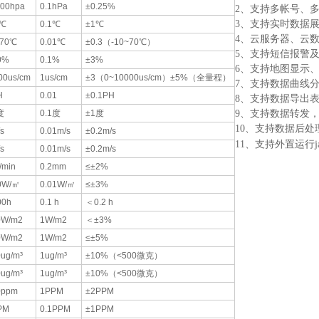
100hpa
0.1hPa
±0.25%
2、支持多帐号、
3、支持实时数据
0℃
0.1℃
±1℃
4、云服务器、云
+70℃
0.01℃
±0.3（-10~70℃）
5、支持短信报警
0%
0.1%
±3%
6、支持地图显示
00us/cm
1us/cm
±3（0~10000us/cm）±5%（全量程）
7、支持数据曲线
H
0.01
±0.1PH
8、支持数据导出
度
0.1度
±1度
9、支持数据转发，H
10、支持数据后
s
0.01m/s
±0.2m/s
11、支持外置运行jav
s
0.01m/s
±0.2m/s
min
0.2mm
≤±2%
0W/㎡
0.01W/㎡
≤±3%
00h
0.1 h
＜0.2 h
0W/m2
1W/m2
＜±3%
0W/m2
1W/m2
≤±5%
0ug/m³
1ug/m³
±10%（<500微克）
0ug/m³
1ug/m³
±10%（<500微克）
0ppm
1PPM
±2PPM
PM
0.1PPM
±1PPM