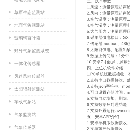
三、技术参数
1.风速：测量原理超声波，0
草原生态监测站
2.风向：测量原理超声波，
3.空气温度：测量原理二极
地面气象观测站
4.空气湿度：测量原理电容
5.大气压力：测量原理压阻式
6.采集器供电接口：GX-1
玻璃钢百叶箱
7.传感器modbus、48
8.太阳能供电、配置铅酸电
野外气象监测系统
9.数据上传间隔：1分钟-
10.安卓7寸触屏，屏幕分辨
一体化传感器
四、上位机软件介绍
1.PC单机版数据接收
风速风向传感器
2.支持串口数据接收、
3.支持json字符串、mo
太阳辐射监测站
4.可自设置存储时间，m
5.支持自助增加、删除
车载气象站
6.支持数据后处理功能
7.支持外置运行javascri
气象监测站
五、安卓APP介绍
1.安卓单机版数据接收
气象传感器
2.支持蓝牙数据接收