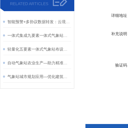
RELATED ARTICLES
详细地址
智能预警+多协议数据转发：云境天合超声波气象站满足野外无电场景监测需求
补充说明
一体式集成九要素一体式气象站：满足生态、防汛、智慧农业项目验收标准
轻量化五要素一体式气象站布设：适配农田、山洪隐患点、森林防火等领域
自动气象站农业生产—助力精准农业发展，保障粮食和经济作物产量
验证码
气象站城市规划应用—优化建筑布局，减少“狭管效应”导致的强风区