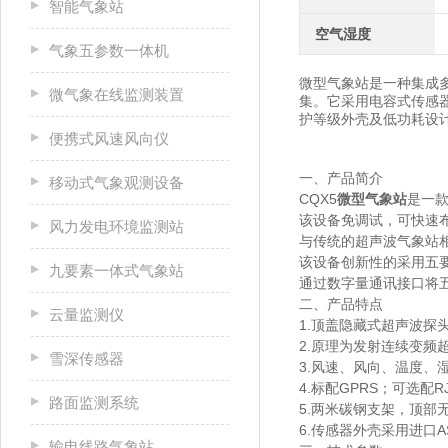
智能气象站
空气湿度
气象五参数一体机
微型气象站是一种集成
微气象在线监测装置
集。它采用电容式传感
护等级外壳及低功耗设
便携式风速风向仪
一、产品简介
移动式气象观测设备
CQX5
微型气象站
是一
该设备免调试，可快速
风力发电环境监测站
与传统的超声波气象站
该设备创新性的采用五
九要素一体式气象站
通过数字量通讯接口将
二、产品特点
云量监测仪
1.顶盖隐藏式超声波探
2.原理为发射连续变频
雪深传感器
3.风速、风向、温度、
4.标配GPRS；可选配R
路面监测系统
5.两米碳钢支架，顶部
6.传感器外壳采用进口
输电线路气象站