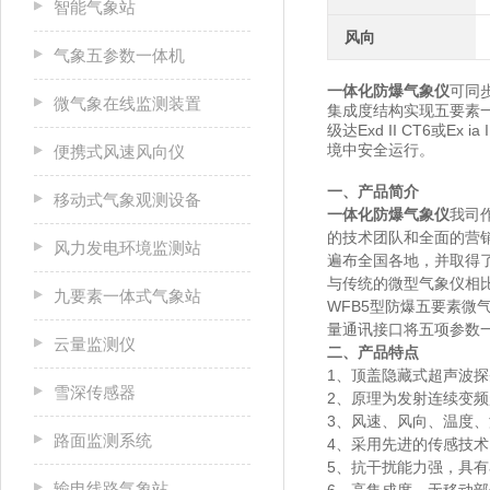
智能气象站
风向
气象五参数一体机
一体化防爆气象仪
可同
微气象在线监测装置
集成度结构实现五要素一
级达Exd II CT6或
境中安全运行。
便携式风速风向仪
一、产品简介
移动式气象观测设备
一体化防爆气象仪
我司
的技术团队和全面的营
风力发电环境监测站
遍布全国各地，并取得
与传统的微型气象仪相
九要素一体式气象站
WFB5型防爆五要素
量通讯接口将五项参数
云量监测仪
二、产品特点
1、顶盖隐藏式超声波
雪深传感器
2、原理为发射连续变
3、风速、风向、温度
路面监测系统
4、采用先进的传感技
5、抗干扰能力强，具有
输电线路气象站