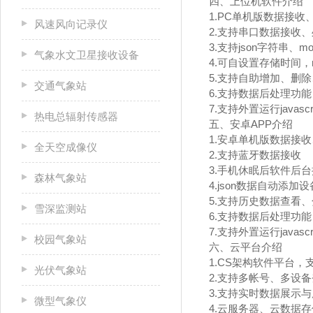
四、上位机软件介绍
1.PC单机版数据接
风速风向记录仪
2.支持串口数据接收
3.支持json字符串、m
气象水文卫星接收设备
4.可自设置存储时间，
5.支持自助增加、删
交通气象站
6.支持数据后处理功能
7.支持外置运行javascr
热电总辐射传感器
五、安卓APP介绍
1.安卓单机版数据接
全天空成像仪
2.支持蓝牙数据接收
3.手机休眠后软件后
森林气象站
4.json数据自动添加
5.支持历史数据查看
雪深监测站
6.支持数据后处理功能
7.支持外置运行javascr
校园气象站
六、云平台介绍
1.CS架构软件平台
光伏气象站
2.支持多帐号、多设
3.支持实时数据展示
微型气象仪
4.云服务器、云数据