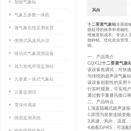
智能气象站
风向
气象五参数一体机
十二要素气象站
全面能
微气象在线监测装置
据处理的效率和准确性
维难度和成本。专业人
物种植、优化农业管理
便携式风速风向仪
响。
移动式气象观测设备
一、产品简介
CQX12
十二要素气象
风力发电环境监测站
该设备免调试，可快
与传统的超声波气象
九要素一体式气象站
该设备创新性的采用十
行实时观测，可实现户
云量监测仪
通过数字量通讯接口
二、产品特点
雪深传感器
1.顶盖隐藏式超声波
2.原理为发射连续变
路面监测系统
3.风速、风向、温度、
4.标配GPRS；可选配
输电线路气象站