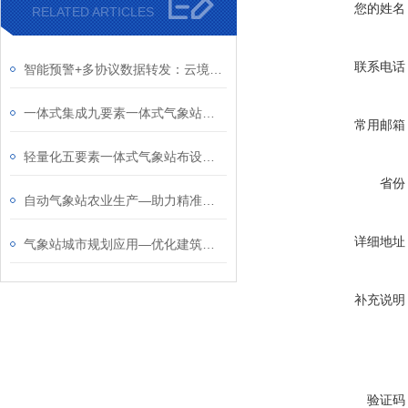
您的姓名
RELATED ARTICLES
联系电话
智能预警+多协议数据转发：云境天合超声波气象站满足野外无电场景监测需求
一体式集成九要素一体式气象站：满足生态、防汛、智慧农业项目验收标准
常用邮箱
轻量化五要素一体式气象站布设：适配农田、山洪隐患点、森林防火等领域
省份
自动气象站农业生产—助力精准农业发展，保障粮食和经济作物产量
详细地址
气象站城市规划应用—优化建筑布局，减少“狭管效应”导致的强风区
补充说明
验证码