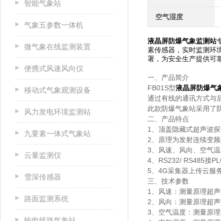
智能气象站
空气湿度
气象五参数一体机
液晶屏防爆气象监测站
微气象在线监测装置
素传感器，实时监测环
署，为安全生产提供可
便携式风速风向仪
一、产品简介
FB01S型
液晶屏防爆气
移动式气象观测设备
通过有线的通讯方式与后
此款防爆气象站采用了
风力发电环境监测站
二、产品特点
1、顶盖隐藏式超声波
九要素一体式气象站
2、原理为发射连续变
3、风速、风向、空气
云量监测仪
4、RS232/ RS485接PL
5、4G采集器上传云服
雪深传感器
三、技术参数
1、风速：测量原理超声波，0
路面监测系统
2、风向：测量原理超声波
3、空气温度：测量原理二
输电线路气象站