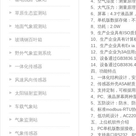
4、空气湿度：测量原理电容
5、大气压力：测量原理压阻
草原生态监测站
6、屏幕：4.3寸液晶
7、单机版数据存储：不
地面气象观测站
8、功耗：2.0W
9、生产企业具有ISO
10、生产企业具有计算
玻璃钢百叶箱
11、生产企业具有Ex ia
12、生产企业为3A信用
野外气象监测系统
13、设备通过GB3836
14、设备通过GB3836
一体化传感器
四、功能特点
1、一体化结构设计，
风速风向传感器
2、传感器外壳ASA材
3、支持定制，可根据
太阳辐射监测站
4、PC、液晶屏幕两种
5、五防设计：防水、
车载气象站
6、标准modbus-R
7、低功耗设计，AC22
气象监测站
五、上位机软件介绍
1、PC单机版数据接收
气象传感器
2、支持串口RS232、