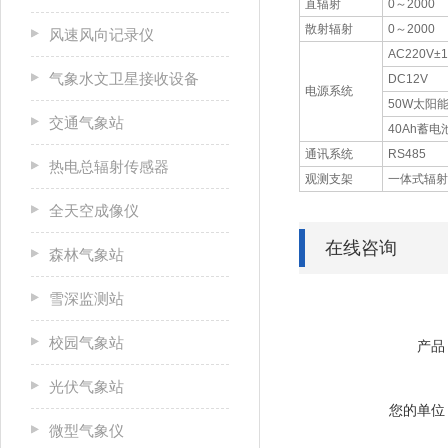
直辐射
0～2000
散射辐射
0～2000
风速风向记录仪
AC220V±
气象水文卫星接收设备
DC12V
电源系统
50W太阳
交通气象站
40Ah蓄电
通讯系统
RS485
热电总辐射传感器
观测支架
一体式辐射
全天空成像仪
在线咨询
森林气象站
雪深监测站
校园气象站
产品
光伏气象站
您的单位
微型气象仪