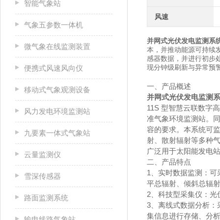
智能气象站
风速
气象五参数一体机
并网式光伏发电监测系
微气象在线监测装置
本，并推动能源可持续
感器数据，并进行初步处
现分钟级刷新与异常预
便携式风速风向仪
一、产品概述
移动式气象观测设备
并网式光伏发电监测
11S 型智慧云联数
风力发电环境监测站
准气象环境监测站。同时
容的要求。本系统可
九要素一体式气象站
射、散射辐射等多种
广泛用于太阳能发电
云量监测仪
二、产品特点
1、实时数据监测：
可
雪深传感器
平总辐射、倾斜总辐
2、科技型采集仪：
光
路面监测系统
3、离线式数据分析：
集信息进行存储、分
输电线路气象站