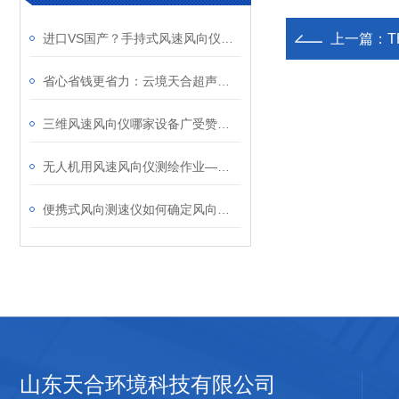
进口VS国产？手持式风速风向仪厂家优势解析，山东云境天合不容错过
上一篇：
T
省心省钱更省力：云境天合超声波风速风向仪成为各大行业采购的热门设备
三维风速风向仪哪家设备广受赞誉？云境天合同款配置实惠采购价
无人机用风速风向仪测绘作业—减少侧风对无人机姿态的影响，提升测绘精度
​便携式风向测速仪如何确定风向：特制的风向刻度盘及指针用来指示实时风向
山东天合环境科技有限公司