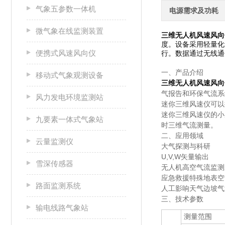
气象五参数一体机
电源需求及功耗
微气象在线监测装置
三维无人机风速风向
度。设备采用轻量化
便携式风速风向仪
行。数据通过无线通
一、产品介绍
移动式气象观测设备
三维无人机风速风向
气报告和环保气流系
风力发电环境监测站
迷你三维风速仪可以
迷你三维风速仪的小
九要素一体式气象站
时三维气流测量。
二、应用领域
云量监测仪
大气探测与科研
U,V,W矢量输出
雪深传感器
无人机高空气流监测
应急救援特殊地表空
路面监测系统
人工影响天气边坡气
三、技术参数
输电线路气象站
测量范围