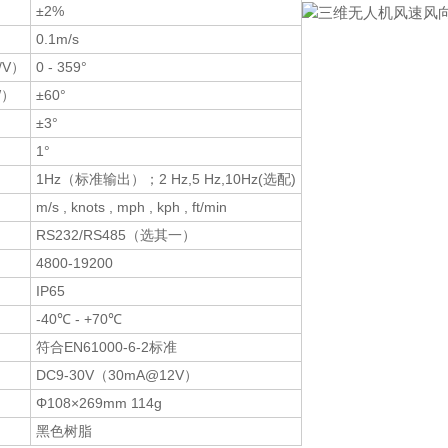
±2%
0.1m/s
/V）
0 - 359°
W）
±60°
±3°
1°
1Hz（标准输出）；2 Hz,5 Hz,10Hz(选配)
m/s , knots , mph , kph , ft/min
RS232/RS485（选其一）
4800-19200
IP65
-40℃ - +70℃
符合EN61000-6-2标准
DC9-30V（30mA@12V）
Φ108×269mm 114g
黑色树脂