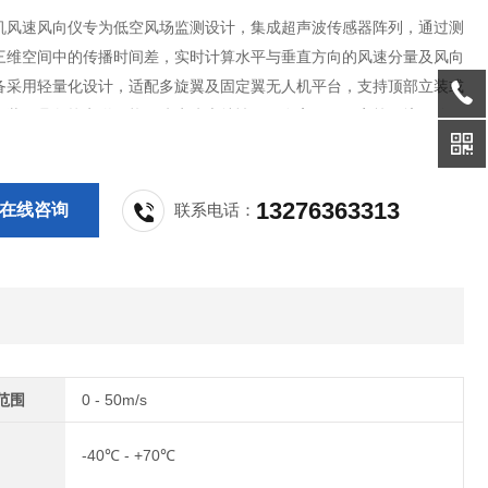
机风速风向仪专为低空风场监测设计，集成超声波传感器阵列，通过测
三维空间中的传播时间差，实时计算水平与垂直方向的风速分量及风向
备采用轻量化设计，适配多旋翼及固定翼无人机平台，支持顶部立装或
安装，具备抗电磁干扰、防水防尘特性，可在高原、严寒等环境下稳定
据通过无线通信实时传输至地面终端，为气象研究、风能开发、应急救
安全提供高精度三维风场数据支撑。
13276363313
在线咨询
联系电话：
范围
0 - 50m/s
-40℃ - +70℃