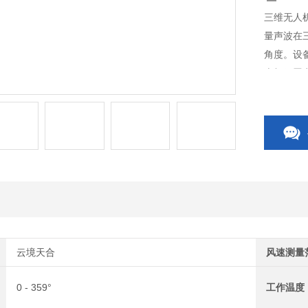
三维无人
量声波在
角度。设
底部倒置
运行。数
援及航空
云境天合
风速测量
0 - 359°
工作温度