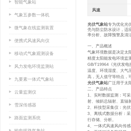
智能气象站
风速
气象五参数一体机
光伏气象站
专为优化光
微气象在线监测装置
壳与防尘防水设计，适
率分析、故障预警及清
便携式风速风向仪
一、产品概述
气象环境数据是决定太阳
移动式气象观测设备
精度太阳能发电环境监测
GB/T19964《光
风力发电环境监测站
温度、环境湿度、大气
高，无人值守等特点，
九要素一体式气象站
光伏气象站
广泛用于太
二、产品特点
云量监测仪
1、实时数据监测：
可采
射、倾斜总辐射、直辐
雪深传感器
2、科技型采集仪：
光伏
3、离线式数据分析：
采
路面监测系统
行存储、分析。
4、一体式风速风向传感
输电线路气象站