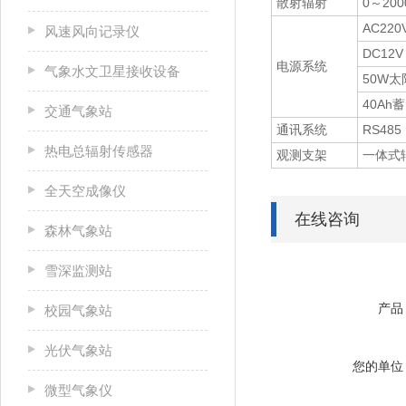
散射辐射
0～200
AC220
风速风向记录仪
DC12V
电源系统
气象水文卫星接收设备
50W
40Ah
交通气象站
通讯系统
RS485
热电总辐射传感器
观测支架
一体式
全天空成像仪
在线咨询
森林气象站
雪深监测站
产品
校园气象站
光伏气象站
您的单位
微型气象仪