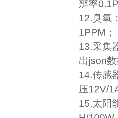
辨率0.1
12.臭氧
1PPM；
13.采集
出json
14.传感
压12V/
15.太阳
H/100