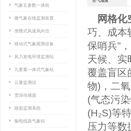
空气湿度
气象五参数一体机
网格化
微气象在线监测装置
巧、成本
便携式风速风向仪
保哨兵"
移动式气象观测设备
天候、实
风力发电环境监测站
九要素一体式气象站
覆盖盲区的
云量监测仪
物)，二氧
雪深传感器
(气态污
路面监测系统
(H₂S
输电线路气象站
压力等数