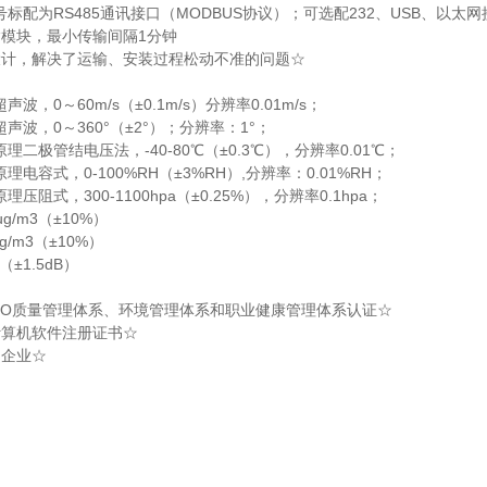
标配为RS485通讯接口（MODBUS协议）；可选配232、USB、以
输模块，最小传输间隔1分钟
设计，解决了运输、安装过程松动不准的问题☆
，0～60m/s（±0.1m/s）分辨率0.01m/s；
声波，0～360°（±2°）；分辨率：1°；
二极管结电压法，-40-80℃（±0.3℃），分辨率0.01℃；
电容式，0-100%RH（±3%RH）,分辨率：0.01%RH；
压阻式，300-1100hpa（±0.25%），分辨率0.1hpa；
ug/m3（±10%）
ug/m3（±10%）
（±1.5dB）
ISO质量管理体系、环境管理体系和职业健康管理体系认证☆
计算机软件注册证书☆
用企业☆