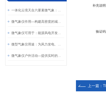
补充说明
一体化云境天合六要素微气象：多站点远程查看、超标数据推送警告
微气象仪作用—构建高密度的城市微气候监测网络，用于分析城市热岛效应
验证码
微气象仪可用于：能源风电开发、海洋气象研究、建筑环境优化等多元领域
​微型气象仪用途：为风力发电、航空航海、桥梁隧道等场景提供关键气象信息
微气象仪户外活动—提供实时的气象信息，帮助组织者制定活动计划和安全措施
上一篇：