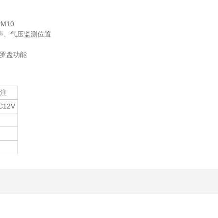
M10
声、气压监测位置
罗盘功能
注
C12V