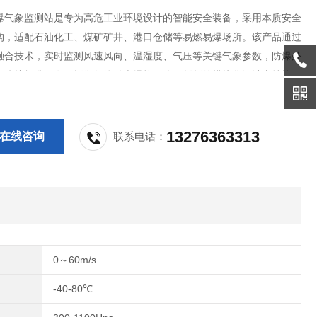
爆气象监测站是专为高危工业环境设计的智能安全装备，采用本质安全
构，适配石油化工、煤矿矿井、港口仓储等易燃易爆场所。该产品通过
融合技术，实时监测风速风向、温湿度、气压等关键气象参数，防爆外
际防护标准，有效抵御气体粉尘爆炸风险。创新的模块化设计支持快速
护，智能分析系统可提前预警天气引发的安全隐患，为高危行业安全生
天候气象防护网。
13276363313
在线咨询
联系电话：
0～60m/s
-40-80℃