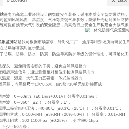
0-100%RH
大气压力
站
是专为高危工业环境设计的智能安全装备，采用本质安全型防爆结构，
时监测风速风向、温湿度、气压等关键气象参数，防爆外壳达到国际防护
统可提前预警天气引发的安全隐患，为高危行业安全生产构建全天候气象
气象监测站
是我司根据市场需求，针对化工厂、油库等特殊场所而研发生
在防爆屏幕实时显示数据。
了防腐、防爆、防水、防震、防尘等高防护等级的设计理念，可满足化工
波探头，避免雨雪堆积的干扰，避免自然风遮挡☆
变频超声波信号，通过测量相对相位来检测风速风向☆
气温度、湿度、大气压力五要素一体式传感器☆
防爆屏幕，内屏幕尺寸1米*0.5米，由9块P10单元板拼接而成
，0～60m/s（±0.1m/s+0.01V）分辨率0.01m/s；
声波，0～360°（±2°）；分辨率：1°；
二极管结电压法，-40-80℃（±0.3℃（25℃）），分辨率0.01℃；
电容式，0-100%RH（±3%RH（20%~80%））,分辨率：0.01%RH；
压阻式，300-1100Hpa（±0.25%），分辨率0.1hpa；
：不少于50万条；