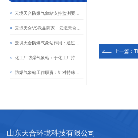
云境天合防爆气象站支持监测要素灵活配置，适配罐区/矿井/隧道等复杂工况
云境天合VS竞品商家：云境天合防爆气象站优势，构建监测-预警-联动安全闭环
云境天合防爆气象站作用：通过监测特殊作业环境状况，降低爆炸事故发生概率
上一篇：
化工厂防爆气象站：于化工厂持续监测气象动态，降低爆炸等事故发生几率
防爆气象站工作职责：针对特殊环境开展气象监测，保障高危作业的安全推进
山东天合环境科技有限公司