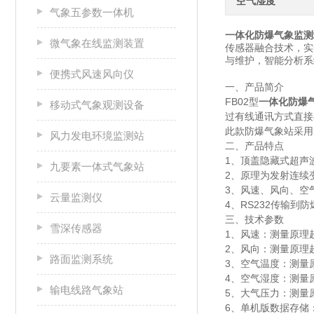
空气湿度
气象五参数一体机
一体化防爆气象监测
微气象在线监测装置
传感器融合技术，实
与维护，智能分析系
便携式风速风向仪
一、产品简介
FB02型
一体化防爆
移动式气象观测设备
过有线通讯方式直接
此款防爆气象站采用
风力发电环境监测站
二、产品特点
1、顶盖隐藏式超声
九要素一体式气象站
2、原理为发射连续
3、风速、风向、空
云量监测仪
4、RS232传输到
三、技术参数
雪深传感器
1、风速：测量原理超声波
2、风向：测量原理超
路面监测系统
3、空气温度：测量原理
4、空气湿度：测量原理
输电线路气象站
5、大气压力：测量原理
6、单机版数据存储