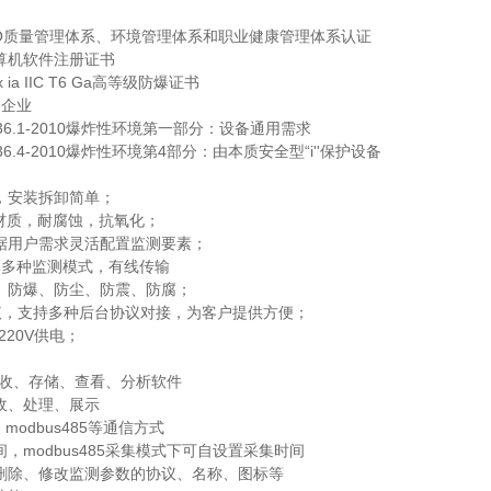
SO质量管理体系、环境管理体系和职业健康管理体系认证
算机软件注册证书
ia IIC T6 Ga高等级防爆证书
用企业
36.1-2010爆炸性环境第一部分：设备通用需求
36.4-2010爆炸性环境第4部分：由本质安全型“i''保护设备
，安装拆卸简单；
A材质，耐腐蚀，抗氧化；
据用户需求灵活配置监测要素；
屏幕多种监测模式，有线传输
、防爆、防尘、防震、防腐；
s协议，支持多种后台协议对接，为客户提供方便；
220V供电；
接收、存储、查看、分析软件
收、处理、展示
、modbus485等通信方式
，modbus485采集模式下可自设置采集时间
删除、修改监测参数的协议、名称、图标等