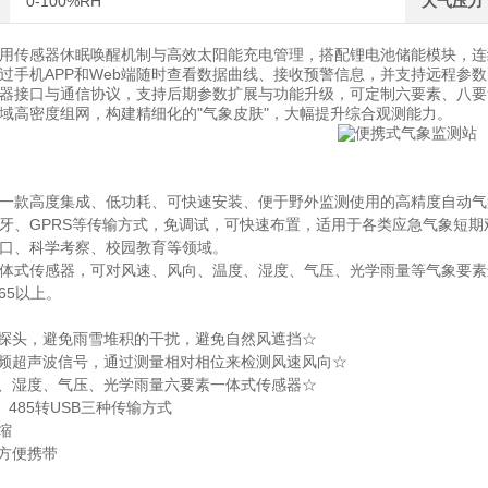
0-100%RH
大气压力
用传感器休眠唤醒机制与高效太阳能充电管理，搭配锂电池储能模块，连
过手机APP和Web端随时查看数据曲线、接收预警信息，并支持远程参
器接口与通信协议，支持后期参数扩展与功能升级，可定制六要素、八要
域高密度组网，构建精细化的"气象皮肤"，大幅提升综合观测能力。
一款高度集成、低功耗、可快速安装、便于野外监测使用的高精度自动气
牙、GPRS等传输方式，免调试，可快速布置，适用于各类应急气象短
口、科学考察、校园教育等领域。
体式传感器，可对风速、风向、温度、湿度、气压、光学雨量等气象要素
65以上。
波探头，避免雨雪堆积的干扰，避免自然风遮挡☆
变频超声波信号，通过测量相对相位来检测风速风向☆
度、湿度、气压、光学雨量六要素一体式传感器☆
、485转USB三种传输方式
缩
，方便携带