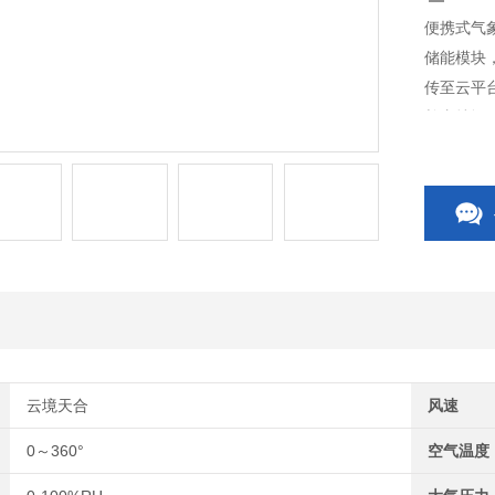
便携式气
储能模块
传至云平
并支持远
灵活选配
云境天合
风速
0～360°
空气温度