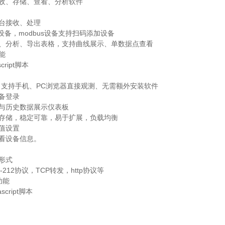
接收、存储、查看、分析软件
后台接收、处理
加设备，modbus设备支持扫码添加设备
看、分析、导出表格，支持曲线展示、单数据点查看
能
cript脚本
台，支持手机、PC浏览器直接观测、无需额外安装软件
设备登录
示与历史数据展示仪表板
据存储，稳定可靠，易于扩展，负载均衡
阈值设置
查看设备信息。
形式
-212协议，TCP转发，http协议等
功能
script脚本