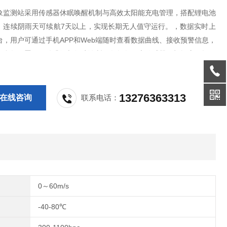
象监测站采用传感器休眠唤醒机制与高效太阳能充电管理，搭配锂电池
，连续阴雨天可续航7天以上，实现长期无人值守运行。，数据实时上
台，用户可通过手机APP和Web端随时查看数据曲线、接收预警信息，
程参数配置、固件升级与故障诊断。各气象要素传感器可根据应用场景
，系统预留传感器接口与通信协议，支持后期参数扩展与
13276363313
在线咨询
联系电话：
0～60m/s
-40-80℃