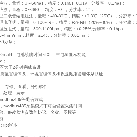
，量程：0～60m/s，精度：0.1m/s+0.01v，分辨率：0.1m/s；
声波，量程：0～360°，精度：±2°，分辨率：1°；
理二极管结电压法，量程：-40-80℃，精度：±0.3℃（25℃），分辨率：0
电容式，量程：0-100%RH，精度：±3%RH（20%~80%），分辨率：0.
压阻式，量程：300-1100hpa，精度：±0.25%,分辨率：0.1hpa；
-4mm/min，精度：≤±4%，分辨率：0.01mm；
50万条；
000maH，电池续航时间≥50h，带电量显示功能
kg；
，不大于2分钟完成布设；
ISO质量管理体系、环境管理体系和职业健康管理体系认证
接收、存储、查看、分析软件
收、处理、展示
modbus485等通信方式
，modbus485采集模式下可自设置采集时间
删除、修改监测参数的协议、名称、图标等
能
cript脚本