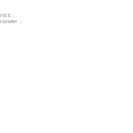
.01℃；
01%RH ；