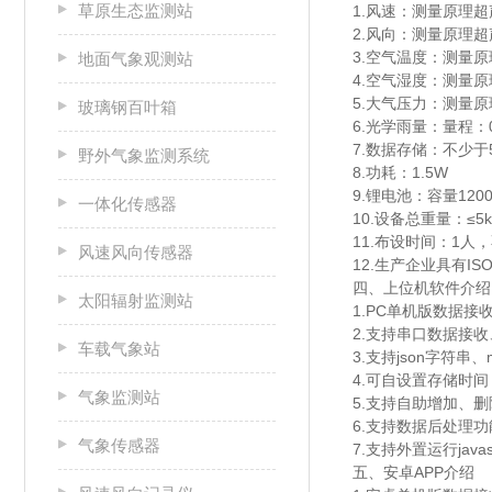
草原生态监测站
1.风速：测量原理超声波
2.风向：测量原理超
3.空气温度：测量原
地面气象观测站
4.空气湿度：测量原理
5.大气压力：测量原理
玻璃钢百叶箱
6.光学雨量：
量程：0
7.数据存储：不少于
野外气象监测系统
8.功耗：1.5W
9.锂电池：容量12
一体化传感器
10.设备总重量：≤5
11.布设时间：1人
风速风向传感器
12.生产企业具有
四、上位机软件介绍
太阳辐射监测站
1.PC单机版数据
2.支持串口数据接
车载气象站
3.支持json字符串、
4.可自设置存储时间
气象监测站
5.支持自助增加、
6.支持数据后处理功
气象传感器
7.支持外置运行javas
五、安卓APP介绍