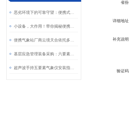
省份
恶劣环境下的可靠守望：便携式综合气象站的低功耗设计与IP65防护实践
详细地址
小设备，大作用！带你揭秘便携式气象站的智能化气象监测之道
补充说明
便携气象站厂商云境天合依托多年技术沉淀，成为农业、应急领域用户优选品牌
基层应急管理装备采购：六要素便携式气象站设备选型规范
​超声波手持五要素气象仪安装指南—通过底部螺纹设计，安装在三脚架上使用
验证码