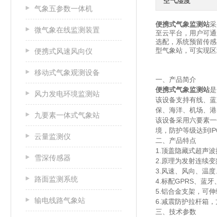
空气湿度
气象五参数一体机
便携式气象监测站
采
微气象在线监测装置
至云平台，用户可通
选配，系统预留传感
型气象站，可实现区
便携式风速风向仪
移动式气象观测设备
一、产品简介
便携式气象监测站
是
风力发电环境监测站
该设备支持有线、蓝
保、海洋、机场、港
九要素一体式气象站
该设备采用六要素一
境，防护等级达到IP
云量监测仪
二、产品特点
1.顶盖隐藏式超声
雪深传感器
2.原理为发射连续
3.风速、风向、温
路面监测系统
4.标配GPRS、蓝牙
5.铝合金支架，可伸
输电线路气象站
6.减震防护拉杆箱
三、技术参数