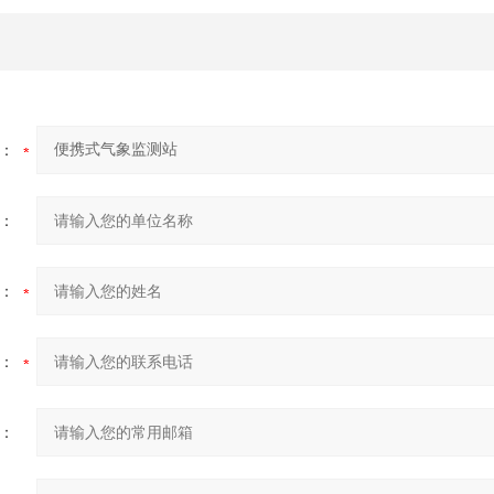
：
：
：
：
：