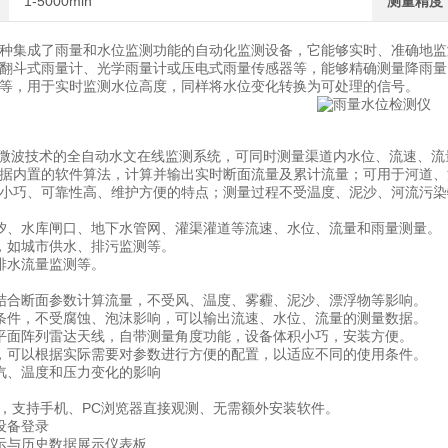
1-5000min
测量精度
种集成了雨量和水位监测功能的自动化监测设备，它能够实时、准确地监
翻斗式雨量计、光学雨量计或压电式雨量传感器等，能够精确测量降雨量
等，用于实时监测水位高度，同样将水位变化转换为可处理的信号。
基于微波技术的全自动水文在线监测系统，可同时测量渠道内水位、流速、
据内置的软件算法，计算并输出实时断面流量及累计流量；可用于河道、
小巧、可靠性高、维护方便的特点；测量过程不受温度、泥沙、河流污染
汐、水库闸口、地下水管网、灌渠灌道等流速、水位、流量和雨量测量。
，如城市供水、排污监测等。
排水流量监测等。
结合断面参数计算流量，不受风、温度、雾霾、泥沙、漂浮物等影响。
条件，不受腐蚀、泡沫影响，可以输出流速、水位、流量的测量数据。
平面阵列雷达天线，自带测量角度功能，设备体积小巧，安装方便。
，可以根据实际需要对参数进行方便的配置，以适应不同的使用条件。
汽、温度和压力变化的影响
台，支持手机、PC浏览器直接观测、无需额外安装软件。
设备登录
示与历史数据展示仪表板