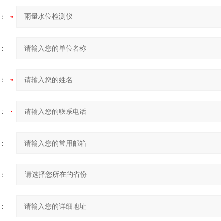
：
：
：
：
：
：
：