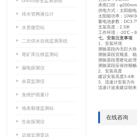
GNSS形变监测系统
承雨口径：φ200mm
供电方式：太阳能电
排水管网液位计
太阳能功率：10W/
蓄电池参数：DC3.7V
支架高度：2.3米
水质微型站
工作环境：-20℃～
七、安装注意事项
二次供水在线监测系统
1、安装环境
测验渠段内无巨大块
尾矿库位移监测站
测验渠段宜顺直、稳
测验渠段需硬化处理
测验渠段应保持顺畅
漏电探测仪
2、安装高度
建议安装高度3-4米
余震监测仪
3、流速计安装方向
流速计波束建议朝来
免维护雨量计
地表裂缝监测站
在线咨询
生命探测仪
边坡监测雷达