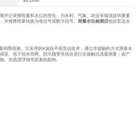
±0.2mm
测并记录降雨量和水位的变化，为水利、气象、农业等领域提供重要
，并将降雨量转换为电信号或数字信号。
雨量水位检测仪
包括雷达水
流量和降雨量。它采用的K波段平面雷达技术，通过非接触的方式测量水
灌渠、地下排水管网、防汛预警等场合进行非接触式流量测量；该产
物、水面漂浮物等因素的影响。