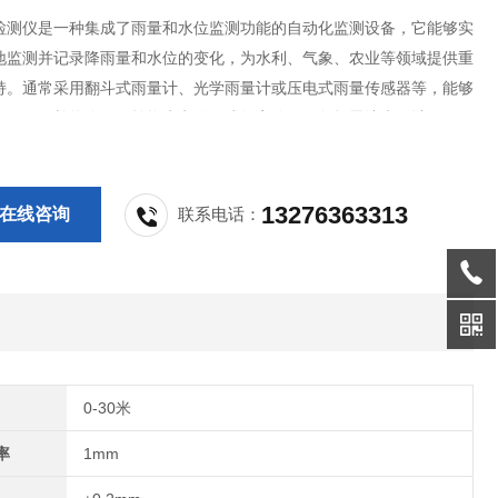
检测仪是一种集成了雨量和水位监测功能的自动化监测设备，它能够实
地监测并记录降雨量和水位的变化，为水利、气象、农业等领域提供重
持。通常采用翻斗式雨量计、光学雨量计或压电式雨量传感器等，能够
降雨量，并将降雨量转换为电信号或数字信号。包括雷达水位计、压力
等，用于实时监测水位高度，同样将水位变化转换为可处理的信号。
13276363313
在线咨询
联系电话：
0-30米
率
1mm