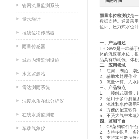
间隔时间
管网流量监测系统
雨量水位检测仪
是一
量水堰计
数据支持。通常采用
位计、压力式水位计
拉线位移传感器
一、产品概述
雨量传感器
TH-SW2是一款
体的流速和水位，根
品具有功耗低、体积
城市内涝监测设施
二、应用领域
1、江河、湖泊、潮
水文监测站
2、辅助水处理作业
3、流量计算、入水
雷达测雨系统
三、产品特点
1、非接触式测量，
2、适用于多种测量
浊度水质在线分析仪
3、流速和水位采用
4、方便的配置软件
在线水质监测箱
5、不受大气中水蒸
四、监测平台
1、CS架构软件平
车载气象仪
2、支持多帐号、多
3、支持实时数据展