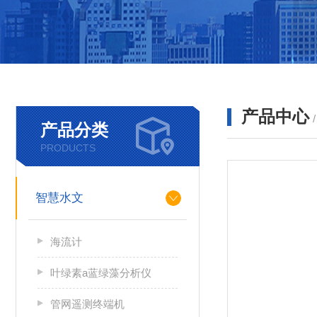
产品中心
产品分类
PRODUCTS
智慧水文
海流计
叶绿素a蓝绿藻分析仪
管网遥测终端机