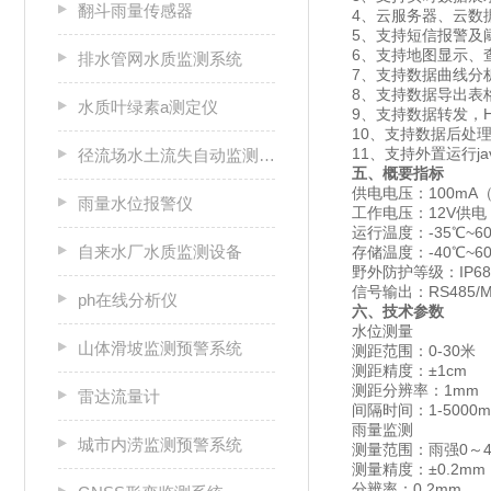
翻斗雨量传感器
4、云服务器、云数
5、支持短信报警及
6、支持地图显示、
排水管网水质监测系统
7、支持数据曲线分
8、支持数据导出表
水质叶绿素a测定仪
9、支持数据转发，HJ
10、支持数据后处
11、支持外置运行java
径流场水土流失自动监测系统
五、概要指标
供电电压：100mA
雨量水位报警仪
工作电压：12V供电
运行温度：-35℃~6
自来水厂水质监测设备
存储温度：-40℃~6
野外防护等级：IP68
信号输出：RS485/
ph在线分析仪
六、技术参数
水位测量
山体滑坡监测预警系统
测距范围：0-30米
测距精度：±1cm
测距分辨率：1mm
雷达流量计
间隔时间：1-5000m
雨量监测
城市内涝监测预警系统
测量范围：雨强0～4m
测量精度：±0.2mm
分辨率：0.2mm