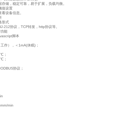
据存储，稳定可靠，易于扩展，负载均衡。
阈值设置
查看设备信息。
析
格形式
-212协议，TCP转发，http协议等。
理功能
script脚本
（工作），＜1mA(休眠)；
0℃；
0℃；
MODBUS协议；
in
m/min