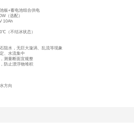
池板+蓄电池组合供电
30W（选配）
 10Ah
80℃（不结冰状态）
石阻水，无巨大漩涡、乱流等现象
定、水流集中
，测量断面宜规整
，防止漂浮物堆积
水方向