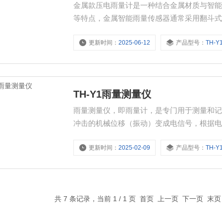
金属款压电雨量计是一种结合金属材质与智
等特点，金属智能雨量传感器通常采用翻斗
斗式传感器通过翻斗的翻转次数来计量降雨量，分
更新时间：
2025-06-12
产品型号：
TH-Y
置智能芯片，能够实时处理和分析降雨数据，
能够自动过滤
TH-Y1雨量测量仪
雨量测量仪，即雨量计，是专门用于测量和
冲击的机械位移（振动）变成电信号，根据
雨亦能有效监测，坚固耐用、免维护。广泛
更新时间：
2025-02-09
产品型号：
TH-Y
降雨量，为相关领域的研究和应用提供重要
共 7 条记录，当前 1 / 1 页 首页 上一页 下一页 末