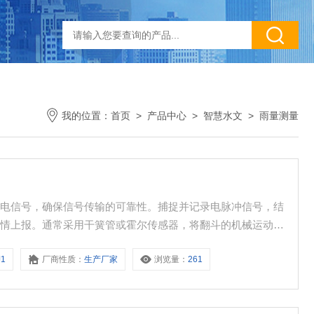
我的位置：
首页
>
产品中心
>
智慧水文
>
雨量测量
为电信号，确保信号传输的可靠性。捕捉并记录电脉冲信号，结
雨情上报。通常采用干簧管或霍尔传感器，将翻斗的机械运动转
度测量依托成熟的翻斗式测量原理，设备测量精度高，能够精准
J1
厂商性质：
生产厂家
浏览量：
261
构设计成熟，适应性强，可在复杂环境中长期稳定运行，减少设