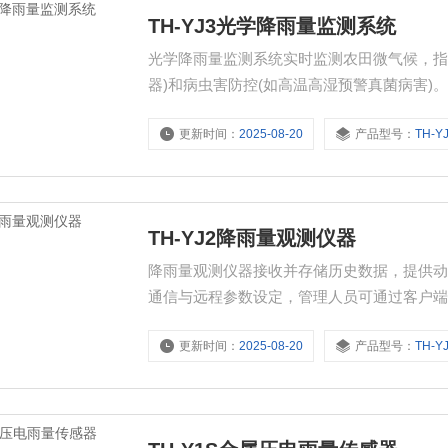
TH-YJ3光学降雨量监测系统
光学降雨量监测系统实时监测农田微气候，指
器)和病虫害防控(如高温高湿预警真菌病害)
20%。集成于智慧灯杆，形成网格化监测网
更新时间：
2025-08-20
产品型号：
TH-Y
制。在暴雨、台风来临前，配合水文监测系
测风电场风速
TH-YJ2降雨量观测仪器
降雨量观测仪器接收并存储历史数据，提供
通信与远程参数设定，管理人员可通过客户
确保数据准确性。承雨口径采用国家标准φ20
更新时间：
2025-08-20
产品型号：
TH-Y
(小雨至暴雨)。实时监测与预警系统24小
传。结合历史