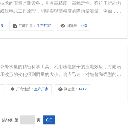
能技术的雨量监测设备，具有高精度、高稳定性、强抗干扰能力
式或压电式工作原理，能够实现高精度的降雨量测量。例如，翻
辨率可达0.2mm或0.5mm，测量精度通常在±2%以内。内
1S
厂商性质：
生产厂家
浏览量：
443
支持数据存储、传输和远程监控。部分传感器还具备AI算法，
记录降水量的精密科学工具。利用压电振子的压电效应，将雨滴
电压波形的变化得到雨量的大小。响应迅速，对短暂和强烈的降
应用于气象、水文、农业、水资源管理等领域。通过测量和记录
1
厂商性质：
生产厂家
浏览量：
1412
数据支持。
页 跳转到第
页