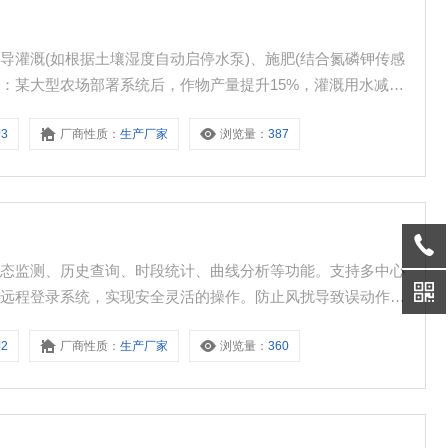
导灌溉(如根据土壤湿度自动启停水泵)、施肥(结合氮磷钾传感
。：某大型农场部署系统后，作物产量提升15%，灌溉用水减少
络，实时反馈道路积水、空气质量，辅助排水泵站调度和交通管
J3
厂商性质：
生产厂家
浏览量：
387
统，提供降雨量、风速数据，为低洼地区居民撤离争取时间。监
动态监测、历史查询、时段统计、曲线分析等功能。支持多中心
端远程登录系统，实现安全灵活的操作。防止风扰导致误动作，
0mm，内壁深度≥100mm，避免雨水溅出，适应不同降雨类型
J2
厂商性质：
生产厂家
浏览量：
360
时不间断运行，实时更新降雨数据，支持瞬时、日、累计雨量值上