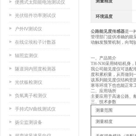
测量精度
便携式太阳能电池测试仪
光伏组件功率测试仪
环境温度
户外IV测试仪
公路能见度传感器
是一
管理部门提供准确的能
在线尘埃粒子计数器
动触发预警机制，向驾
辐照监测仪
一、产品简介
TH-N
30
采用铸铝机身，
隧道洞内照度检测器
我公司能见度仪可选配
度和累积量，从而做到
该系列能见度仪结构坚
光伏板检测仪
寒等环境下也也能正常
二、应用场所
负氧离子检测仪
主要应用于高速公路、
三、技术参数
手持式IV曲线测试仪
测量范围
测量精度
扬尘监测设备
超声波风速风向仪