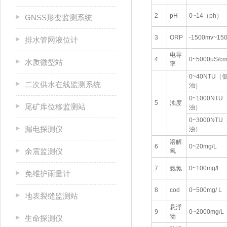
2
pH
0~14（ph）
GNSS形变监测系统
3
ORP
-1500mv~15
排水管网液位计
电导
4
0~5000uS/c
水质微型站
率
0~40NTU（
二次供水在线监测系统
浊）
0~1000NTU
5
浊度
尾矿库位移监测站
浊）
0~3000NTU
漏电探测仪
浊）
溶解
6
0~20mg/L
余震监测仪
氧
7
氨氮
0~100mg/l
免维护雨量计
8
cod
0~500mg/ L
地表裂缝监测站
悬浮
9
0~2000mg/L
物
生命探测仪