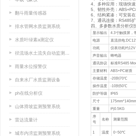
4、多种应用：现场快
5、韧性外壳：ABS+
翻斗雨量传感器
6、结构紧凑：可安装
7、通讯连接：RS48
四、多参数水质分析仪
排水管网水质监测系统
显示输出
4.3寸触摸屏
水质叶绿素a测定仪
电源
直流供电:DC12
功耗
仪表功耗约12V 
径流场水土流失自动监测系统
声音输出
蜂鸣器
通讯协议
标准RS485 M
雨量水位报警仪
主要材料
ABS+PC材质
存储温度
-20到70℃
自来水厂水质监测设备
操作温度
-10到50℃
ph在线分析仪
防护等级
IP65
尺寸
175mm*140m
山体滑坡监测预警系统
重量
约0.5KG
序
雷达流量计
名称
测量范围
号
1
温度
0~50℃
城市内涝监测预警系统