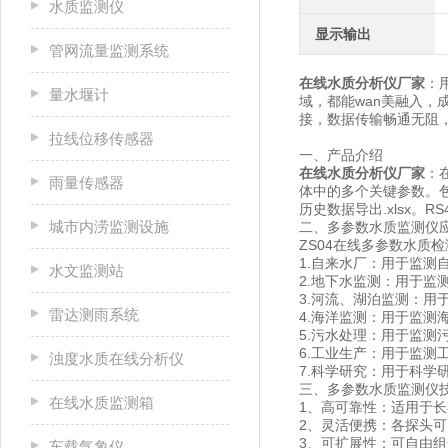
水质监测仪
显示输出
管网流量监测系统
在线水质分析仪厂家
：
量水堰计
域，都能wan美融入，成
接，数据传输畅通无阻
拉线位移传感器
一、产品介绍
在线水质分析仪厂家
：
雨量传感器
体中的多个关键参数。
历史数据导出.xlsx。
城市内涝监测设施
二、多参数水质监测仪
ZS04在线多参数水质
1.自来水厂：用于监测
水文监测站
2.地下水监测：用于监
3.河流、湖泊监测：
雷达测雨系统
4.海洋监测：用于监
5.污水处理：用于监测
6.工业生产：用于监
浊度水质在线分析仪
7.科学研究：用于科
三、多参数水质监测仪
在线水质监测箱
1、高可靠性：适用于
2、灵活便携：各探头
3、可扩展性：可自由
车载气象仪