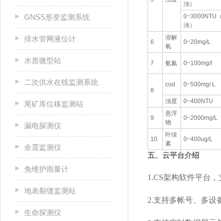
浊）
GNSS形变监测系统
0~3000NTU
浊）
溶解
排水管网液位计
6
0~20mg/L
氧
水质微型站
7
氨氮
0~100mg/l
二次供水在线监测系统
cod
0~500mg/ L
8
浊度
0~400NTU
尾矿库位移监测站
悬浮
9
0~2000mg/L
物
漏电探测仪
叶绿
10
0~400ug/L
素
余震监测仪
五、云平台介绍
免维护雨量计
1.CS架构软件平台
地表裂缝监测站
2.支持多帐号、多设
生命探测仪