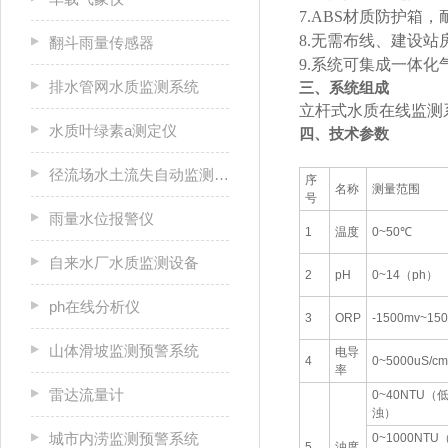
7.ABS材质防护箱，
8.无需布线、建设
翻斗雨量传感器
9.系统可集成一体化
排水管网水质监测系统
三、系统组成
立杆式水质在线监测
水质叶绿素a测定仪
四、技术参数
径流场水土流失自动监测系统
序
名称
测量范围
号
雨量水位报警仪
1
温度
0~50℃
自来水厂水质监测设备
2
pH
0~14（ph）
ph在线分析仪
3
ORP
-1500mv~15
山体滑坡监测预警系统
电导
4
0~5000uS/cm
率
雷达流量计
0~40NTU（
浊）
城市内涝监测预警系统
0~1000NTU
5
浊度