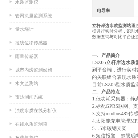
水质监测仪
电导率
管网流量监测系统
立杆岸边水质监测站
通
量水堰计
据进行实时分析，识别
数据查询与对比平台还
拉线位移传感器
一、产品简介
雨量传感器
LSZ05
立杆岸边水质
城市内涝监测设施
到平台端，进行实时
的关联组合表现水质
水文监测站
目前LSZ05型水
二、产品特点
雷达测雨系统
1.低功耗采集器：静
2.标配GPRS联网
浊度水质在线分析仪
3.支持modbus485
4.太阳能充电管理M
在线水质监测箱
5.1.5米碳钢支架
6.短信报警，超限
车载气象仪