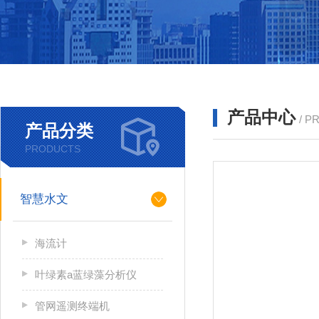
产品中心
/ P
产品分类
PRODUCTS
智慧水文
海流计
叶绿素a蓝绿藻分析仪
管网遥测终端机