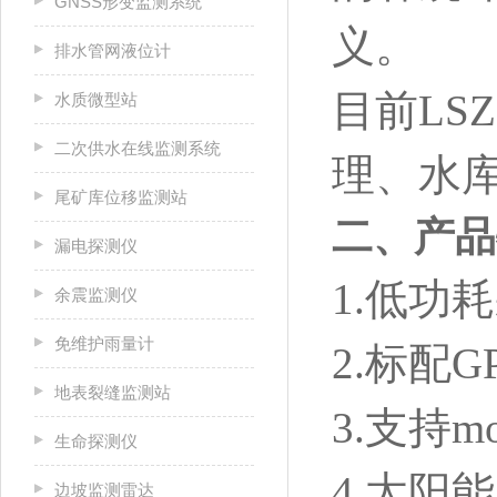
GNSS形变监测系统
义。
排水管网液位计
目前LS
水质微型站
二次供水在线监测系统
理、水
尾矿库位移监测站
二、产品
漏电探测仪
1.低功
余震监测仪
免维护雨量计
2.标配
地表裂缝监测站
3.支持m
生命探测仪
4.太阳
边坡监测雷达