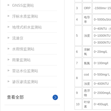
GNSS监测站
3
ORP
-1500mv~1
浮标水质监测站
电导
4
0~5000uS/c
率
地埋式积水监测站
0~40NTU
5
浊度
0~1000N
流速仪
0~3000N
水雨情监测站
溶解
6
0~20mg/L
氧
雨量监测站
7
氨氮
0~100mg/l
雷达水位监测站
cod
0~500mg/ L
8
渗压渗流监测站
浊度
0~400NTU
悬浮
9
0~2000mg/L
物
查看全部
叶绿
10
0~400ug/L
素