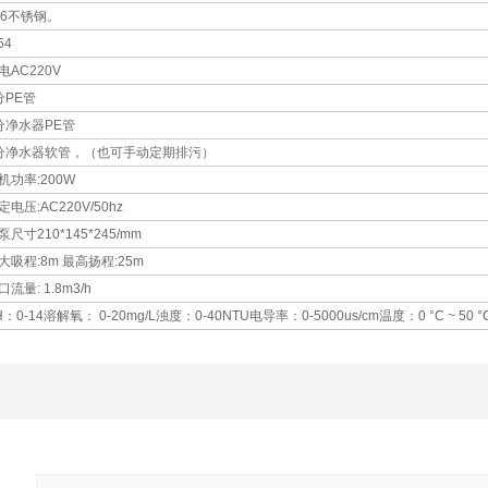
16不锈钢。
54
电AC220V
分PE管
分净水器PE管
分净水器软管，（也可手动定期排污）
机功率:200W
定电压:AC220V/50hz
泵尺寸210*145*245/mm
大吸程:8m 最高扬程:25m
口流量: 1.8m3/h
H：0-14溶解氧： 0-20mg/L浊度：0-40NTU电导率：0-5000us/cm温度：0 °C ~ 50 °