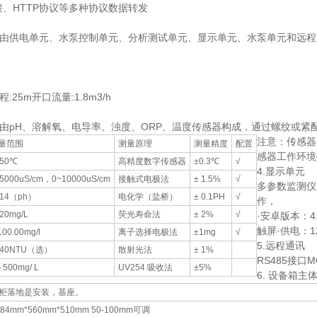
接、HTTP协议等多种协议数据转发
由供电单元、水泵控制单元、分析测试单元、显示单元、水泵单元和远程
25m开口流量:1.8m3/h
由pH、溶解氧、电导率、浊度、ORP、温度传感器构成，通过螺纹或紧
注意：传感器
量范围
测量原理
测量精度
配置
感器工作环境0-
~50℃
高精度数字传感器
±0.3℃
√
4.显示单元
5000uS/cm，0~10000uS/cm
接触式电极法
± 1.5%
√
多参数监测仪
~14（ph）
电化学（盐桥）
± 0.1PH
√
作，
20mg/L
荧光寿命法
± 2%
√
·安卓版本：4.
触屏·供电：1
100.00mg/l
离子选择电极法
±1mg
√
5.远程通讯
~40NTU（选）
散射光法
± 1%
RS485接口
500mg/ L
UV254 吸收法
±5%
6. 设备箱主
柜落地是安装，基座。
684mm*560mm*510mm 50-100mm可调