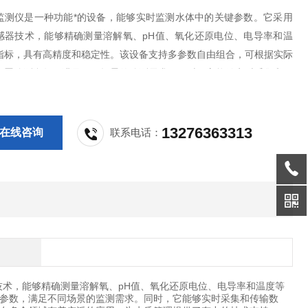
监测仪是一种功能*的设备，能够实时监测水体中的关键参数。它采用
感器技术，能够精确测量溶解氧、pH值、氧化还原电位、电导率和温
指标，具有高精度和稳定性。该设备支持多参数自由组合，可根据实际
配置监测参数，满足不同场景的监测需求。同时，它能够实时采集和传
支持远程监控和管理，有助于及时发现水质问题并采取相应的处理措
13276363313
在线咨询
联系电话：
技术，能够精确测量溶解氧、pH值、氧化还原电位、电导率和温度等
参数，满足不同场景的监测需求。同时，它能够实时采集和传输数