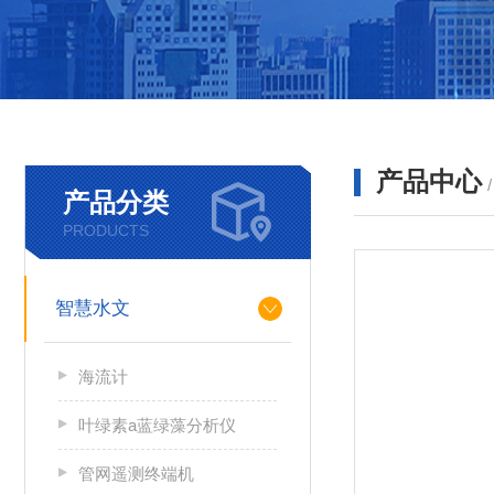
产品中心
产品分类
PRODUCTS
智慧水文
海流计
叶绿素a蓝绿藻分析仪
管网遥测终端机