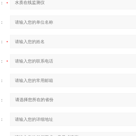
：
：
：
：
：
：
：