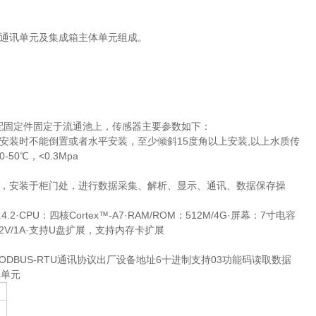
通讯单元及集成箱主体单元组成。
配固定件固定于流通池上，传感器主要参数如下：
安装时不能倒置或者水平安装，至少倾斜15度角以上安装,以上水质传
50℃，<0.3Mpa
，安装于柜门处，进行数据采集、解析、显示、通讯、数据保存操
4.2·CPU：四核Cortex™-A7·RAM/ROM：512M/4G·屏幕：7寸电容
2V/1A·支持U盘扩展，支持内存卡扩展
MODBUS-RTU通讯协议出厂设备地址6十进制支持03功能码读取数据
体单元