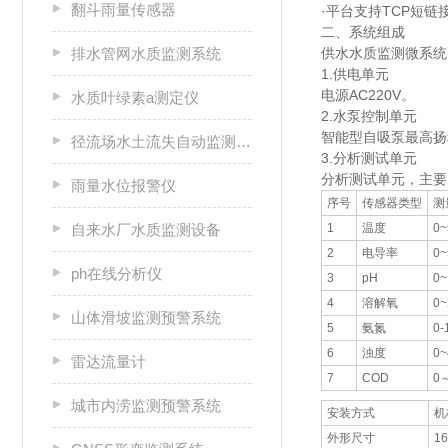
翻斗雨量传感器
·平台支持TCP短链
二、系统组成
排水管网水质监测系统
供水水质监测微系统
1.供电单元
电源AC220V。
水质叶绿素a测定仪
2.水泵控制单元
智能型自吸泵最高扬程:
径流场水土流失自动监测系统
3.分析测试单元
分析测试单元，主要
雨量水位报警仪
序号
传感器类型
测
自来水厂水质监测设备
1
温度
0
2
电导率
0~
ph在线分析仪
3
pH
0
4
溶解氧
0~
山体滑坡监测预警系统
5
氨氮
0-
6
浊度
0
雷达流量计
7
COD
0～
城市内涝监测预警系统
安装方式
机
外形尺寸
1