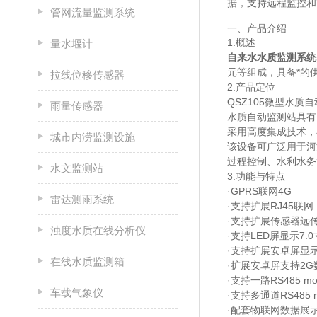
据，支持远程监控和
管网流量监测系统
一、产品介绍
1.概述
量水堰计
自来水水质监测系统
元等组成，具备*的
拉线位移传感器
2.产品定位
QSZ105微型水质
雨量传感器
水质自动监测站具有
采用高度集成技术，
城市内涝监测设施
该设备可广泛用于河
过程控制、水利水务
水文监测站
3.功能与特点
·GPRS联网4G
雷达测雨系统
·支持扩展RJ45联网
·支持扩展传感器远
浊度水质在线分析仪
·支持LED屏显示7.
·支持扩展安卓屏显
在线水质监测箱
·扩展安卓屏支持2
·支持一路RS485 m
车载气象仪
·支持多通道RS485 
·配套物联网数据展