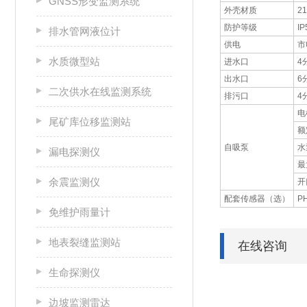
GNSS形变监测系统
外壳材质
2
防护等级
IP
排水管网液位计
供电
市
水质微型站
进水口
4
出水口
6
二次供水在线监测系统
排污口
4
电
尾矿库位移监测站
额
自吸泵
水
漏电探测仪
最
余震监测仪
开
配套传感器（选）
P
免维护雨量计
地表裂缝监测站
在线咨询
生命探测仪
边坡监测雷达