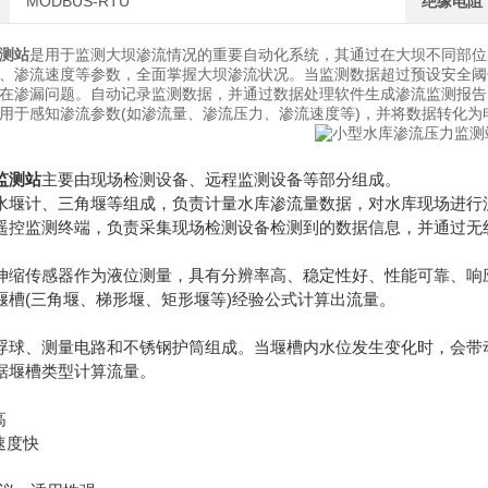
MODBUS-RTU
绝缘电阻
测站
是用于监测大坝渗流情况的重要自动化系统，其通过在大坝不同部位
、渗流速度等参数，全面掌握大坝渗流状况。当监测数据超过预设安全阈
在渗漏问题。自动记录监测数据，并通过数据处理软件生成渗流监测报告
用于感知渗流参数(如渗流量、渗流压力、渗流速度等)，并将数据转化为
监测站
主要由现场检测设备、远程监测设备等部分组成。
水堰计、三角堰等组成，负责计量水库渗流量数据，对水库现场进行
遥控监测终端，负责采集现场检测设备检测到的数据信息，并通过无
伸缩传感器作为液位测量，具有分辨率高、稳定性好、性能可靠、响
堰槽(三角堰、梯形堰、矩形堰等)经验公式计算出流量。
浮球、测量电路和不锈钢护筒组成。当堰槽内水位发生变化时，会带
据堰槽类型计算流量。
高
速度快