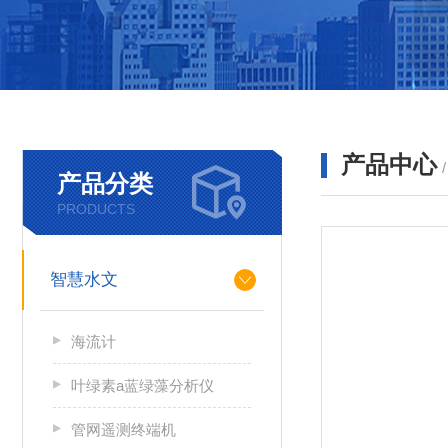
产品中心
产品分类
PRODUCTS
智慧水文
海流计
叶绿素a蓝绿藻分析仪
管网遥测终端机