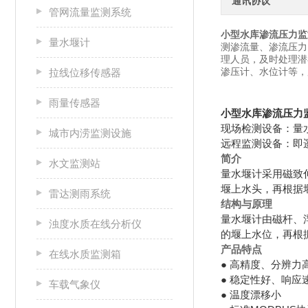
通讯协议
管网流量监测系统
小型水库渗流压力监
量水堰计
测渗流量、渗流压力
理人员，及时处理潜
渗压计、水位计等，
拉线位移传感器
雨量传感器
小型水库渗流压力
现场检测设备：量
城市内涝监测设施
远程监测设备：即
简介
水文监测站
量水堰计采用磁致
堰上水头，再根据
雷达测雨系统
结构与原理
量水堰计由磁杆、
浊度水质在线分析仪
的堰上水位，再根
产品特点
在线水质监测箱
● 高精度、分辨力
● 稳定性好、响应
车载气象仪
● 温度漂移小