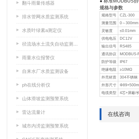
● 标准MODBUS
翻斗雨量传感器
规格与参数
规格型号
CZL-300
排水管网水质监测系统
测量范围
0～300mm
水质叶绿素a测定仪
灵敏度
≤0.01mm
供电电压
DC12V
径流场水土流失自动监测系统
输出信号
RS485
通讯协议
MODBUS-
雨量水位报警仪
防护等级
IP67
绝缘电阻
≥10MΩ
自来水厂水质监测设备
外壳材质
304不锈钢
ph在线分析仪
外形尺寸
Φ89×500
电缆类型
4芯+屏蔽/
山体滑坡监测预警系统
雷达流量计
在线咨询
城市内涝监测预警系统