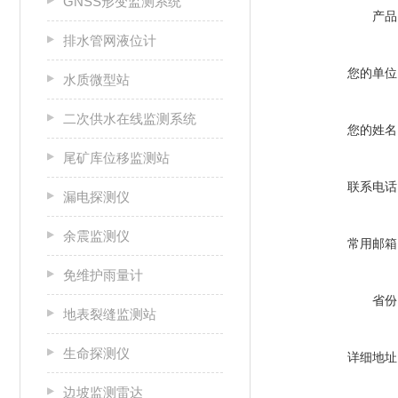
GNSS形变监测系统
产品
排水管网液位计
您的单位
水质微型站
二次供水在线监测系统
您的姓名
尾矿库位移监测站
联系电话
漏电探测仪
余震监测仪
常用邮箱
免维护雨量计
省份
地表裂缝监测站
生命探测仪
详细地址
边坡监测雷达