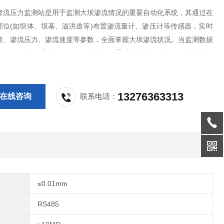
渗流压力监测站是用于监测大坝渗流情况的重要自动化系统，其通过在
部位(如坝体、坝基、溢洪道等)布置渗流量计、渗压计等传感器，实时
量、渗流压力、渗流速度等参数，全面掌握大坝渗流状况。当监测数据
安全阈值时，系统自动触发预警机制，通过声音、灯光、短信等方式通
员，及时处理潜在渗漏问题。自动记录监测数据，并通过数据处理软件
监测报告、趋势分析等，为管理者提供科学依
13276363313
在线咨询
联系电话：
≤0.01mm
RS485