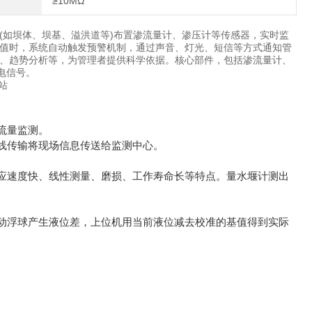
≥10MΩ
(如坝体、坝基、溢洪道等)布置渗流量计、渗压计等传感器，实时监
值时，系统自动触发预警机制，通过声音、灯光、短信等方式通知管
、趋势分析等，为管理者提供科学依据。核心部件，包括渗流量计、
电信号。
流量监测。
线传输将现场信息传送给监测中心。
应速度快、线性测量、磨损、工作寿命长等特点。量水堰计测出
动浮球产生液位差，上位机用当前液位减去校准的基值得到实际