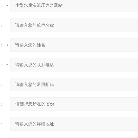
：
：
：
：
：
：
：