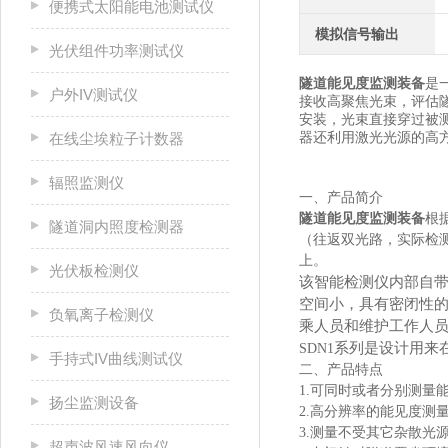
便携式太阳能电池测试仪
模拟信号输出
光伏组件功率测试仪
隧道能见度监测装备
是
户外IV测试仪
接收高聚焦光束，评估
安装，光束直接穿过被测
器还利用激光光源的高
在线尘埃粒子计数器
辐照监测仪
一、产品简介
隧道能见度监测装备
根
隧道洞内照度检测器
（往返双光路，实际检
上。
光伏板检测仪
该智能检测仪内部自
空间小，具有密闭性的
负氧离子检测仪
乘人员和维护工作人
系列是设计用来
SDN1
手持式IV曲线测试仪
二、产品特点
1.可同时或者分别测量
扬尘监测设备
2.高分辨率的能见度测
3.测量不受其它杂散光
超声波风速风向仪