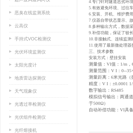
4.专门针对隧道恶劣环
5.有效避免环境、过往
恶臭在线监测系统
6.安装、开机、维护费
7.仪器自带状态显示、
云高仪
8.多种输出方式，数据
9.补偿功能，保证了较
手持式VOC检测仪
10.非接触式、连续监
11.使用了最新微处理器
光伏环境监测仪
三、技术参数
安装方式：壁挂安装
测量值：VI值：1/m，
太阳光度计
测量范围：V I：0--35×1
测量距离：6米光路（
地质雷达探测仪
精度：V I：±0.0001 
数字输出：RS485
天气现象仪
模拟信号输出：两通道0
于500Ω）
光透过率检测仪
自动补偿功能：VI具
光伏组件检测仪
光纤熔接机