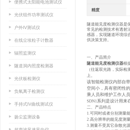
便携式太阳能电池测试仪
精度
光伏组件功率测试仪
隧道能见度检测仪器是
户外IV测试仪
常见的检测技术有透射法
感器，实现隧道环境综
供决策支持。
在线尘埃粒子计数器
辐照监测仪
一、产品简介
隧道能见度检测仪器
根
隧道洞内照度检测器
（往返双光路，实际检
上。
光伏板检测仪
该智能检测仪内部自
空间小，具有密闭性的
负氧离子检测仪
乘人员和维护工作人
系列是设计用来
SDN1
手持式IV曲线测试仪
二、产品特点
1.可同时或者分别测量
扬尘监测设备
2.高分辨率的能见度测
3.测量不受其它杂散光
超声波风速风向仪