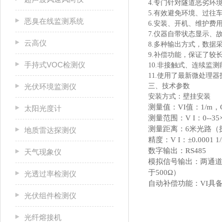
4.专门针对隧道恶劣环
5.有效避免环境、过往
恶臭在线监测系统
6.安装、开机、维护费
7.仪器自带状态显示、
云高仪
8.多种输出方式，数据
9.补偿功能，保证了较
手持式VOC检测仪
10.非接触式、连续监
11.使用了最新微处理器
光伏环境监测仪
三、技术参数
安装方式：壁挂安装
测量值：VI值：1/m，
太阳光度计
测量范围：V I：0--35×1
测量距离：6米光路（
地质雷达探测仪
精度：V I：±0.0001 
数字输出：RS485
天气现象仪
模拟信号输出：两通道0
于500Ω）
光透过率检测仪
自动补偿功能：VI具
光伏组件检测仪
光纤熔接机