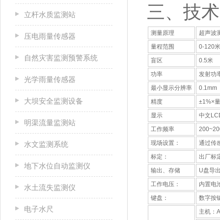
三、技术
立杆水质监测站
测量原理
超声波
压电雨量传感器
量程范围
0-120
自然灾害监测预警系统
盲区
0.5米
功率
发射功
光学雨量传感器
最小显示分辨率
0.1mm
大坝安全监测设备
精度
±1%×
显示
中文L
明渠流量监测站
工作频率
200~2
现场设置：
通过传
水文监测系统
标定：
出厂标
地下水位自动监测仪
输出、存储
U盘导出
工作电压：
内置电
水土流失监测仪
键盘：
数字按
电子水尺
主机：