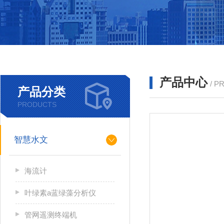
产品中心
/ P
产品分类
PRODUCTS
智慧水文
海流计
叶绿素a蓝绿藻分析仪
管网遥测终端机