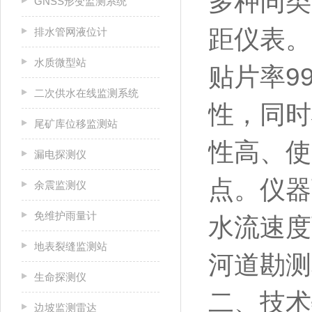
多种同类
GNSS形变监测系统
距仪表。
排水管网液位计
水质微型站
贴片率9
二次供水在线监测系统
性，同时
尾矿库位移监测站
性高、使
漏电探测仪
点。仪器
余震监测仪
免维护雨量计
水流速度
地表裂缝监测站
河道勘测
生命探测仪
二、技术
边坡监测雷达