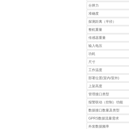
分辨力
准确度
探测距离（半径）
整机重量
传感器重量
输入电压
功耗
尺寸
工作温度
部署位置(室内/室外)
上架高度
管理接口类型
报警联动（控制）功能
数据接口数量及类型
GPRS数据流量需求
外发数据频率