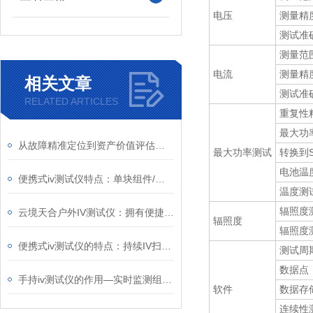
电压
测量精
测试准
测量范
电流
测量精
相关文章
测试准
RELATED ARTICLES
重复性
最大功
从故障精准定位到资产价值评估：户外IV测试仪在全生命周期管理中的业务赋能
最大功率测试
转换到
电池温
便携式iv测试仪特点：单块组件/组串在10秒内完成检测，并一键导出数据
温度测
辐照度
云境天合户外IV测试仪：拥有便捷操作设计，现场人员可快速上手完成检测工作
辐照度
辐照度
便携式iv测试仪的特点：持续IV扫描优势可助力完成光伏全体系电站的检测工作
测试周
数据点
手持iv测试仪的作用—实时监测组件性能，定位故障区域，优化电站布局
软件
数据存
连续性