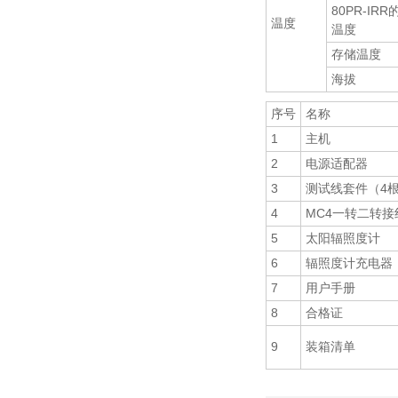
80PR-IR
温度
温度
存储温度
海拔
序号
名称
1
主机
2
电源适配器
3
测试线套件（4根
4
MC4一转二转接
5
太阳辐照度计
6
辐照度计充电器
7
用户手册
8
合格证
9
装箱清单