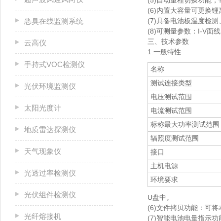
(5)自动量程切换功能
(6)内置大容量可更换
恶臭在线监测系统
(7)具备电池板温度检
(8)可测量参数：I-
三、技术参数
云高仪
1.一般特性
手持式VOC检测仪
名称
测试连接类型
光伏环境监测仪
电压测试范围
太阳光度计
电流测试范围
标称最大功率测试范围
地质雷达探测仪
辐照度测试范围
天气现象仪
接口
主机电源
光透过率检测仪
环境要求
光伏组件检测仪
U盘中。
(6)文件拷贝功能：可
光纤熔接机
(7)智能电池电量指示功