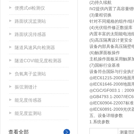
(2)持久续航
便携式el检测仪
IV2提供内置了⾼容量
(3)量程切换
路面状况监测站
针对不同规格的组件/组
(4)光伏组件修正数据库
内置丰富的太阳能电池
路面状况传感器
(5)⾼压隔离设计更安全
设备内部具备⾼压隔壁电
隧道风速风向检测器
(6)触屏⾯板操作
主机操作⾯板采⽤触屏
隧道COVI能见度检测器
(7)国标⾏业基准
设备符合国际与⾏业执
负氧离子监测站
◎IEC61215-200
◎IEC61646-200
振弦测缝计
◎CGC/GF003.1
◎GB4793.1-2007
能见度传感器
◎IEC60904-2200
◎IEC60891-200
能见度监测站
五、设备详细参数
1.系统参数
查看全部
测量范