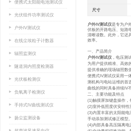
便携式太阳能电池测试仪
尺寸
光伏组件功率测试仪
户外IV测试仪
是专为户
户外IV测试仪
伏板的开路电压、短路
清晰读数。此外，它还
效率。
在线尘埃粒子计数器
一、产品简介
辐照监测仪
户外IV测试仪
，电压测试
为用户提供精准、高效
隧道洞内照度检测器
提供准确的现场辐照数
便携式IV测试仪采⽤⼀
光伏板检测仪
测机构与电站运维的⾸选
曲线的同时具备持续IV
负氧离子检测仪
二、主要功能及特点
(1)触摸屏加键盘操作
手持式IV曲线测试仪
(2)室外低照度伏安特
(3)内置丰富的太阳
扬尘监测设备
手动添加测试修正模型
(4)内部具备高压隔离
超声波风速风向仪