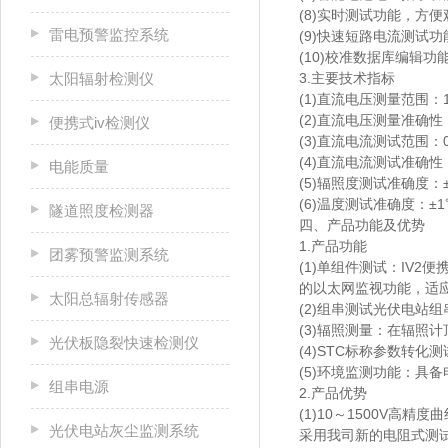
(8)实时测试功能，方
雷电预警监控系统
(9)快速短路电流测试功
(10)校准数据库编辑
太阳辐射检测仪
3.主要技术指标
(1)直流电压测量范围：15
(2)直流电压测量准确性：±0
便携式iv检测仪
(3)直流电流测试范围：0.
(4)直流电流测试准确性：±
电能质量
(5)辐照度测试准确度：±
(6)温度测试准确度：±
隧道照度检测器
四、产品功能及优势
1.产品功能
团雾预警监测系统
(1)单组件测试：IV2
的以太⽹监视功能，适
太阳总辐射传感器
(2)组串测试光伏电
(3)辐照测量：在辐照
光伏板隐裂快速检测仪
(4)STC标称参数转
(5)环境监测功能：具
组串电源
2.产品优势
(1)10～1500V⾼精度
光伏电站灰尘监测系统
采⽤我司新的电阻式测试