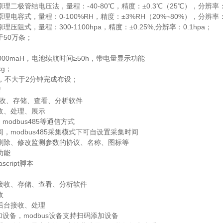
理二极管结电压法，量程：-40-80℃，精度：±0.3℃（25℃），分辨率：
电容式，量程：0-100%RH，精度：±3%RH（20%~80%），分辨率：0
压阻式，量程：300-1100hpa，精度：±0.25%,分辨率：0.1hpa；
于50万条；
000maH，电池续航时间≥50h，带电量显示功能
kg；
人，不大于2分钟完成布设；
绍
接收、存储、查看、分析软件
收、处理、展示
、modbus485等通信方式
，modbus485采集模式下可自设置采集时间
删除、修改监测参数的协议、名称、图标等
功能
cript脚本
接收、存储、查看、分析软件
收
后台接收、处理
添加设备，modbus设备支持扫码添加设备