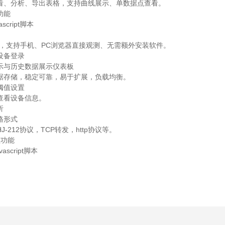
看、分析、导出表格，支持曲线展示、单数据点查看。
功能
cript脚本
台，支持手机、PC浏览器直接观测、无需额外安装软件。
设备登录
示与历史数据展示仪表板
据存储，稳定可靠，易于扩展，负载均衡。
阈值设置
查看设备信息。
析
格形式
-212协议，TCP转发，http协议等。
理功能
script脚本