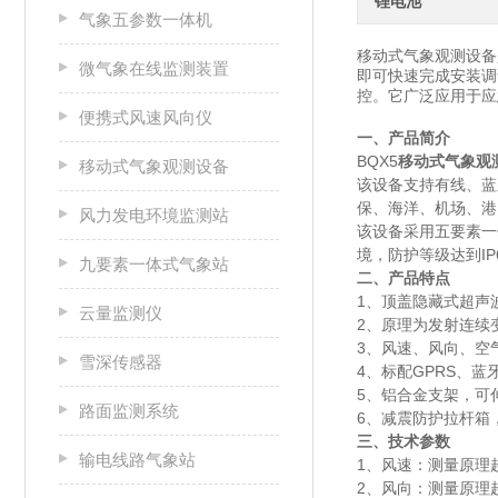
锂电池
气象五参数一体机
移动式气象观测设备
微气象在线监测装置
即可快速完成安装调
控。它广泛应用于应
便携式风速风向仪
一、产品简介
BQX5
移动式气象观
移动式气象观测设备
该设备支持有线、蓝
保、海洋、机场、港
风力发电环境监测站
该设备采用五要素一
境，防护等级达到IP
九要素一体式气象站
二、产品特点
1、顶盖隐藏式超声
云量监测仪
2、原理为发射连续
3、风速、风向、空
雪深传感器
4、标配GPRS、蓝
5、铝合金支架，可
路面监测系统
6、减震防护拉杆箱
三、技术参数
输电线路气象站
1、风速：测量原理超声
2、风向：测量原理超