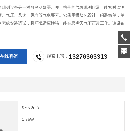
象观测设备是一种可灵活部署、便于携带的气象观测仪器，能实时监测
度、气压、风速、风向等气象要素。它采用模块化设计，组装简单，单
速完成安装调试，且环境适应性强，能在恶劣天气下正常工作。该设备
灵活，配备锂电池或太阳能板，支持数据无线传输与云端存储，便于远
它广泛应用于应急气象服务、农业小气候监测、环境移动观测及野外科
领域。
13276363313
在线咨询
联系电话：
0～60m/s
1.75W