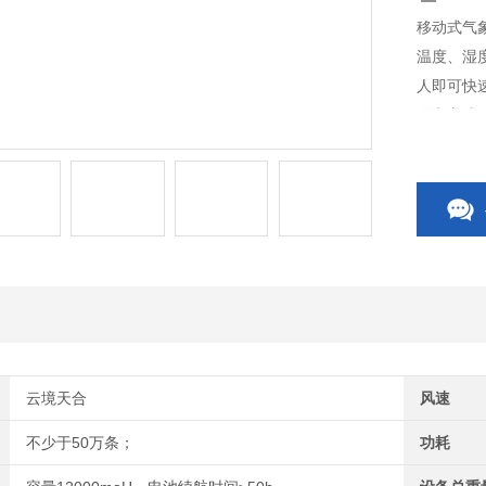
移动式气
温度、湿
人即可快
供电方式
程监控。
研考察等
云境天合
风速
不少于50万条；
功耗