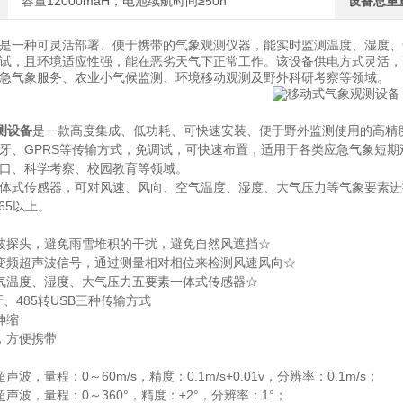
容量12000maH，电池续航时间≥50h
设备总重
是一种可灵活部署、便于携带的气象观测仪器，能实时监测温度、湿度、
试，且环境适应性强，能在恶劣天气下正常工作。该设备供电方式灵活，
急气象服务、农业小气候监测、环境移动观测及野外科研考察等领域。
测设备
是一款高度集成、低功耗、可快速安装、便于野外监测使用的高精
牙、GPRS等传输方式，免调试，可快速布置，适用于各类应急气象短
口、科学考察、校园教育等领域。
体式传感器，可对风速、风向、空气温度、湿度、大气压力等气象要素进
65以上。
波探头，避免雨雪堆积的干扰，避免自然风遮挡☆
变频超声波信号，通过测量相对相位来检测风速风向☆
气温度、湿度、大气压力五要素一体式传感器☆
牙、485转USB三种传输方式
伸缩
，方便携带
波，量程：0～60m/s，精度：0.1m/s+0.01v，分辨率：0.1m/s；
声波，量程：0～360°，精度：±2°，分辨率：1°；