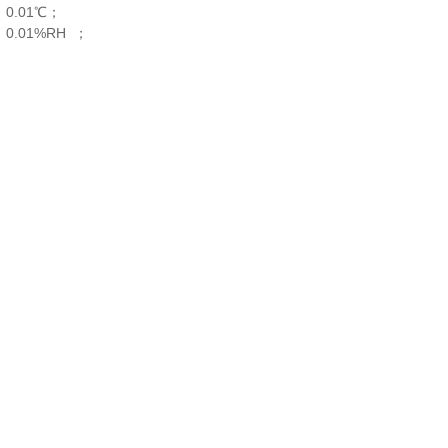
0.01℃；
.01%RH ；