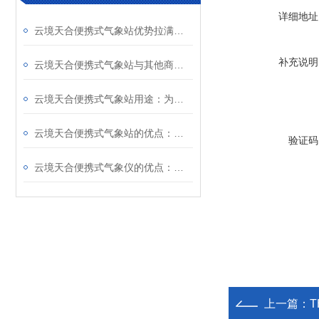
详细地址
云境天合便携式气象站优势拉满—整机身形轻巧便携，单人即可快速完成布设
补充说明
云境天合便携式气象站与其他商家对比优势在哪里？一文讲清楚
云境天合便携式气象站用途：为登山徒步、航海航空等户外活动提供气象信息
云境天合便携式气象站的优点：免调试，适合野外、灾区等临时气象监测场景
验证码
云境天合便携式气象仪的优点：低功耗设计续航久，满足长时间的户外监测需求
上一篇：