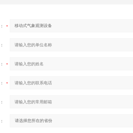
：
：
：
：
：
：