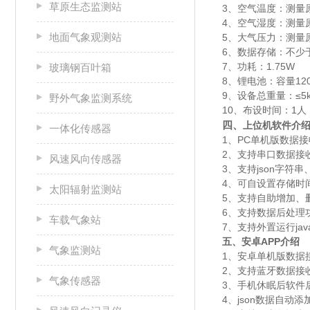
草原生态监测站
3、空气温度：测量原
4、空气湿度：测量原理
地面气象观测站
5、大气压力：测量原理
6、数据存储：不少
7、功耗：1.75W
玻璃钢百叶箱
8、锂电池：容量12
9、设备总重量：≤5
野外气象监测系统
10、布设时间：1
四、
上位机软件介
一体化传感器
1、PC单机版数据
2、支持串口数据接
风速风向传感器
3、支持json字符串
4、可自设置存储时间
太阳辐射监测站
5、支持自助增加、
6、支持数据后处理
车载气象站
7、支持外置运行javas
五、安卓APP介绍
气象监测站
1、安卓单机版数据
2、支持蓝牙数据接
气象传感器
3、手机休眠后软件
4、json数据自动