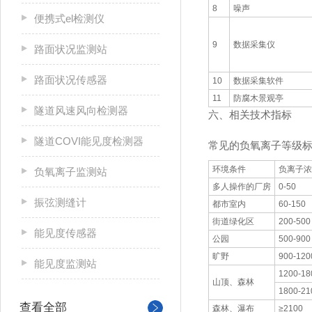
8
噪声
便携式el检测仪
9
数据采集仪
路面状况监测站
路面状况传感器
10
数据采集软件
11
防腐木景观亭
隧道风速风向检测器
六、相关技术指标
隧道COVI能见度检测器
常见的负氧离子等级
环境条件
负离子浓度
负氧离子监测站
多人操作的厂房
0-50
振弦测缝计
都市室内
60-150
街道绿化区
200-500
能见度传感器
公园
500-900
旷野
900-120
能见度监测站
1200-18
山顶、森林
1800-21
查看全部
森林、瀑布
≥2100