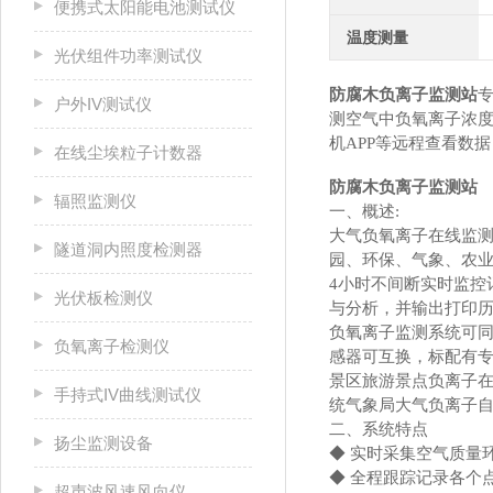
便携式太阳能电池测试仪
温度测量
光伏组件功率测试仪
防腐木负离子监测站
户外IV测试仪
测空气中负氧离子浓度
机APP等远程查看数
在线尘埃粒子计数器
防腐木负离子监测站
辐照监测仪
一、概述:
大气负氧离子在线监测
隧道洞内照度检测器
园、环保、气象、农业
4小时不间断实时监控
光伏板检测仪
与分析，并输出打印
负氧离子监测系统可同
负氧离子检测仪
感器可互换，标配有专
景区旅游景点负离子在
手持式IV曲线测试仪
统气象局大气负离子
二、系统特点
扬尘监测设备
◆ 实时采集空气质量
◆ 全程跟踪记录各个
超声波风速风向仪