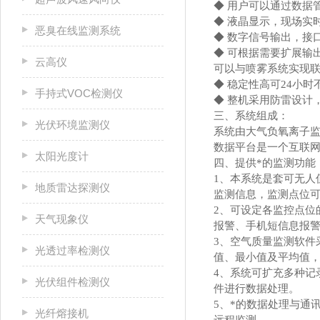
◆ 用户可以通过数据
◆ 液晶显示，现场实
恶臭在线监测系统
◆ 数字信号输出，接口
◆ 可根据需要扩展输
云高仪
可以与喷雾系统实现
◆ 稳定性高可24小时
手持式VOC检测仪
◆ 整机采用防雷设计
三、系统组成：
光伏环境监测仪
系统由大气负氧离子
数据平台是一个互联
太阳光度计
四、提供*的监测功能
1、本系统是套可无人
地质雷达探测仪
监测信息，监测点位
2、可设定各监控点位
天气现象仪
报警、手机短信息报
3、空气质量监测软件
光透过率检测仪
值、最小值及平均值
4、系统可扩充多种记录
光伏组件检测仪
件进行数据处理。
5、*的数据处理与通
光纤熔接机