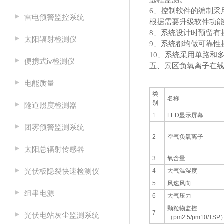
远程监测。
6、控制软件的编制采
雷电预警监控系统
根据需要升级软件功
8、系统设计时预留有
太阳辐射检测仪
9、系统都均做可靠性
10、系统采用单路和
便携式iv检测仪
五、景区负氧离子在
电能质量
类
名称
别
隧道照度检测器
1
LED显示屏幕
团雾预警监测系统
2
空气负氧离子
太阳总辐射传感器
3
氧含量
光伏板隐裂快速检测仪
4
大气温湿度
5
风速风向
组串电源
6
大气压力
颗粒物监控
7
光伏电站灰尘监测系统
（pm2.5/pm10/TSP