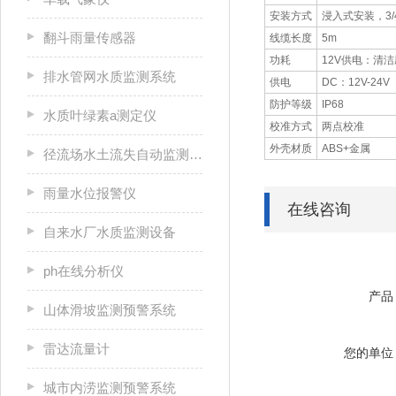
安装方式
浸入式安装，3/
翻斗雨量传感器
线缆长度
5m
功耗
12V供电：清
排水管网水质监测系统
供电
DC：12V-24V
防护等级
IP68
水质叶绿素a测定仪
校准方式
两点校准
外壳材质
ABS+金属
径流场水土流失自动监测系统
雨量水位报警仪
在线咨询
自来水厂水质监测设备
ph在线分析仪
产品
山体滑坡监测预警系统
雷达流量计
您的单位
城市内涝监测预警系统