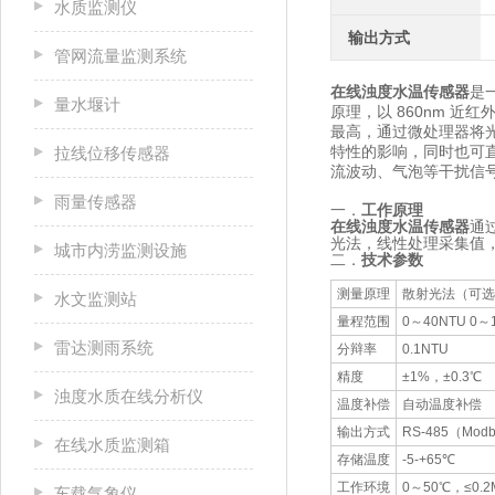
水质监测仪
输出方式
管网流量监测系统
在线浊度水温传感器
是
量水堰计
原理，以 860nm 近
最高，通过微处理器将
特性的影响，同时也可直
拉线位移传感器
流波动、气泡等干扰信
雨量传感器
一．
工作原理
在线浊度水温传感器
通
光法，线性处理采集值
城市内涝监测设施
二．
技术参数
测量原理
散射光法（可选
水文监测站
量程范围
0～40NTU 0～
雷达测雨系统
分辩率
0.1NTU
精度
±1%，±0.3℃
浊度水质在线分析仪
温度补偿
自动温度补偿
输出方式
RS-485（Mod
在线水质监测箱
存储温度
-5-+65℃
工作环境
0～50℃，≤0.2
车载气象仪