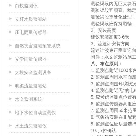
测验渠段内无巨大块
白蚁监测仪
测验渠段宜顺直、稳
测验渠段需硬化处理
立杆水质监测站
测验渠段应保持顺畅
2、安装高度
压电雨量传感器
建议安装高度3-6米
3、流速计安装方向
自然灾害监测预警系统
流速计波束正垂直迎
附件：水文监测站施
光学雨量传感器
八、布点原则：
1. 监测点附近100
大坝安全监测设备
2. 监测点周围水平面
3. 监测点周围环境
明渠流量监测站
4. 监测点附近无*
5. 应考虑监测点位
水文监测系统
6. 监测点传感器高度
7. 监测点周围50米
地下水位自动监测仪
8. 气象站安装在非
9. 监测点位应尽量
水土流失监测仪
10. 点位确认