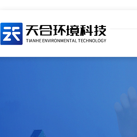
结监测降雨量(精度±0.2mm)、风速、风
区，兼容GPRS、4G/5G、LoRa、NB-
过手机、PC浏览器直接访问，实现实时数据展