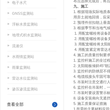
布点选择完成后，将
电子水尺
九、施工
1. 根据现场实际地质
GNSS监测站
用弃土就地回填，应
2. 预埋件丝扣朝上
浮标水质监测站
3. 根据季节和当地
1. 用配套螺栓将设
地埋式积水监测站
2. 用配套螺栓将设
3. 用配套螺栓将太
流速仪
4. 用配套紧定将雷
4. 施工的质量控制要
水雨情监测站
1. 监控杆施工的全
2. 太阳能板倾斜45°
雨量监测站
3. 监控杆的防锈层不
4. 电缆线接头牢固
雷达水位监测站
5. 吊装时注意交通行
6. 监控杆在吊装时
渗压渗流监测站
7. 吊装时要设置警示
8. 设备安装南向无遮
5. 施工质量保证措施
查看全部
1.所需的主要材料应