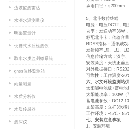
承雨口径：φ200mm
边坡监测雷达
5、北斗数传终端
水深水温测量仪
电源：电压DC12，电
功率：发送功率36W，
明渠流量计
标配北斗卡：传输容量
RDSS指标：通讯成功
便携式水质检测仪
发射频率Lf0、Lf1、Lf
信息传输方式：汉字
取水水质监测微系统
安装角度：天线正垂
对外数据接口：RS232,
gnss位移监测站
可靠性：工作温度-20℃
六、水文环境监测站
雨量测量
太阳能电池板+蓄电池
太阳能功率：100W（
水质分析仪
蓄电池参数：DC12-10
支架高度：立杆3米横
水质传感器
工作环境：-45℃～8
七、安装注意事项
测深仪
1、安装环境