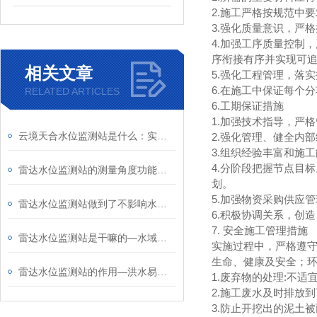
2.施工严格按规范中
3.强化质量意识，严
4.加强工序质量控制
序衔接有序并实现可
相关文章
5.强化工程管理，落
6.在施工中保证每个
RELATED ARTICLES
6.工期保证措施
1.加强技术指导，严
云境天合水位监测站是什么：实时、自动监测各类水体水位变化的专用设施
2.强化管理、健全内
3.组织经验丰富和施
4.分阶段把握节点目
雷达水位监测站的测量角度功能揭秘！
划。
5.加强物资采购供应
雷达水位监测站做到了不影响水流状态且数据真实
6.积极协调关系，创
7. 安全施工管理措施
雷达水位监测站是干嘛的—水域安装水位监测系统，实时监测水位变化
实施过程中，严格遵
生命、健康及安全；
雷达水位监测站的作用—洪水易发区域安装水位监测系统实时监测河道水位变化
1.废弃物的处理:不
2.施工废水及时排放
3.防止开挖出的泥土