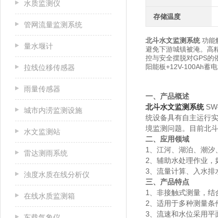
水质监测仪
存储温度
管网流量监测系统
北斗水文监测系统
功能
量水堰计
避免下游城镇被淹。高
控与安全摆脱对GPS的
阳能板+12V-100A
拉线位移传感器
雨量传感器
一、产品概述
北斗水文监测系统
S
城市内涝监测设施
统设备具有自主运行实
境监测问题。目前北
水文监测站
二、应用领域
1、江河、湖泊、潮汐
雷达测雨系统
2、辅助水处理作业，
3、流量计算、入水排
浊度水质在线分析仪
三、产品特点
1、非接触式测量，结
在线水质监测箱
2、适用于多种测量条
3、流速和水位采用平
车载气象仪