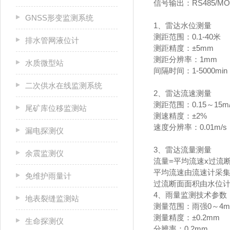
信号输出：RS485/MO
GNSS形变监测系统
1、雷达水位测量
测距范围：0.1-40米
排水管网液位计
测距精度：±5mm
测距分辨率：1mm
水质微型站
间隔时间：1-5000min
二次供水在线监测系统
2、雷达流速测量
测距范围：0.15～15m/
尾矿库位移监测站
测速精度：±2%
速度分辨率：0.01m/s
漏电探测仪
3、雷达流量测量
余震监测仪
流量=平均流速x过流
平均流速由流速计采
免维护雨量计
过流断面面积由水位
4、雨量监测技术参数
地表裂缝监测站
测量范围：雨强0～4mm
测量精度：±0.2mm
生命探测仪
分辨率：0.2mm