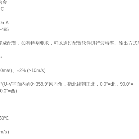
合金
DC
0mA
485
完成配置，如有特别要求，可以通过配置软件进行波特率、输出方式
s
0m/s)、±2% (>10m/s)
°(U-V平面内的0~359.9°风向角，指北线朝正北，0.0°=北，90.0°=
0.0°=西)
0ºC
m/s）