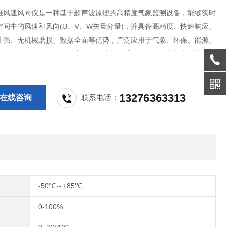
维风速风向仪是一种基于超声波原理的高精度气象监测设备，能够实时
空间中的风速和风向(U、V、W矢量分量)，并具备高精度、快速响应、
性强、无机械磨损、数据全面等优势，广泛应用于气象、环保、能源、
空等领域。超声波在空气中的传播速度会受风速影响。当超声波顺风传
度加快;逆风传播时，速度减慢。超声波传播速度快，仪器能迅速感知
变化，响应时间短(通常在几毫秒到几十毫
13276363313
在线咨询
联系电话：
-50℃～+85℃
0-100%