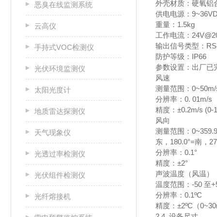
外壳材质：硬氧铝
恶臭在线监测系统
供电电源：9~36V
重量：1.5kg
云高仪
工作电流：24V@2
输出信号类型：RS-
手持式VOC检测仪
防护等级：IP66
参数设置：出厂已
光伏环境监测仪
风速
测量范围：0~50m/
太阳光度计
分辨率：0. 01m/s
精度：±0.2m/s (0-1
地质雷达探测仪
风向
测量范围：0~359.9
天气现象仪
东，180.0°=南，27
分辨率：0.1°
光透过率检测仪
精度：±2°
声波温度（风温）
光伏组件检测仪
温度范围：-50 至+5
分辨率：0.1ºC
光纤熔接机
精度：±2ºC（0~30
2.4. 设备尺寸