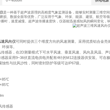
0～4000m
供电电源
仪
是一种基于超声波原理的高精度气象监测设备，能够实时测量三维空间中
磨损、数据全面等优势，广泛应用于气象、环保、能源、建筑、航空等领
传播时，速度减慢。超声波传播速度快，仪器能迅速感知风的瞬间变化，响
风速风向仪
可同时提供三个维度方向的风速测量。采用优质铝合金壳
、环保等。
风传感器，在2D测量模式下可水平风速、垂直风速、风向及风温、声
传感器采用9~36伏直流电供电并配有4针的M12连接器供安装。可
蚀性与抗风沙性，同时密封防护等级可达IP67级。
+85℃
+85℃
0m
风传感器