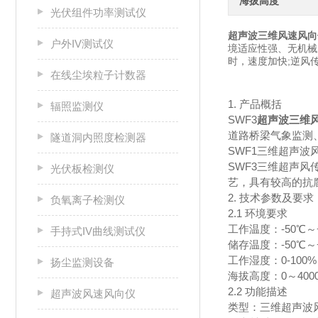
海拔高度
光伏组件功率测试仪
超声波三维风速风向
户外IV测试仪
境适应性强、无机械
时，速度加快;逆风
在线尘埃粒子计数器
1. 产品概括
辐照监测仪
SWF3
超声波三维
道路桥梁气象监测
隧道洞内照度检测器
SWF1三维超声波
SWF3三维超声风
光伏板检测仪
艺，具有较高的抗腐
2. 技术参数及要求
负氧离子检测仪
2.1 环境要求
工作温度：-50℃～
手持式IV曲线测试仪
储存温度：-50℃～
工作湿度：0-100%
扬尘监测设备
海拔高度：0～400
2.2 功能描述
超声波风速风向仪
类型：三维超声波