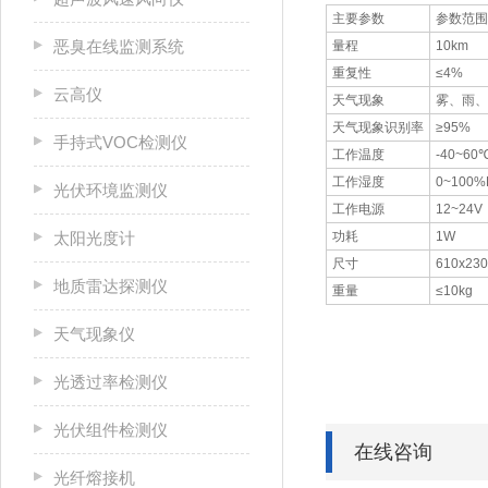
主要参数
参数范围
恶臭在线监测系统
量程
10km
重复性
≤4%
云高仪
天气现象
雾、雨、
天气现象识别率
≥95%
手持式VOC检测仪
工作温度
-40~60
工作湿度
0~100%
光伏环境监测仪
工作电源
12~24V
太阳光度计
功耗
1W
尺寸
610x230
地质雷达探测仪
重量
≤10kg
天气现象仪
光透过率检测仪
光伏组件检测仪
在线咨询
光纤熔接机