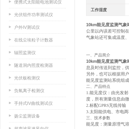
便携式太阳能电池测试仪
工作湿度
光伏组件功率测试仪
10km能见度监测气象
户外IV测试仪
公里以内误差可控制在
气象站还可集成温度
在线尘埃粒子计数器
辐照监测仪
一、产品简介
10km能见度监测气象
隧道洞内照度检测器
息及时传送到监控，
另外，也可以根据用
光伏板检测仪
能见度监测站
系统组
二、产品特点
负氧离子检测仪
1.能见度仪：由光发
度，所有测量信息由微处理
手持式IV曲线测试仪
2.标配GPRS无线传输
3.太阳能供电、市电
扬尘监测设备
三、技术参数
能见度：测量原理气溶胶
超声波风速风向仪