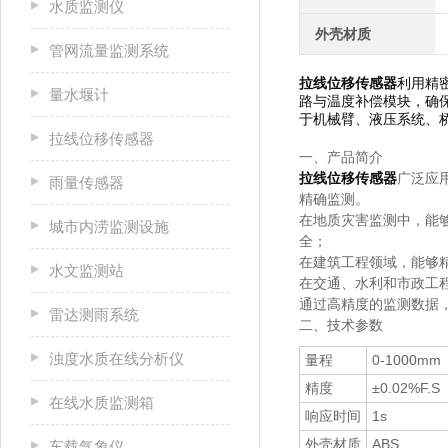
水质监测仪
外壳材质
管网流量监测系统
拉线位移传感器
利用精
量水堰计
路与温度补偿模块，确
于机械臂、液压系统、
拉线位移传感器
一、产品简介
拉线位移传感器
广泛应
雨量传感器
精确监测。
在地质灾害监测中，能
城市内涝监测设施
全；
在建筑工程领域，能够
水文监测站
在交通、水利和市政工
通过高精度的监测数据
雷达测雨系统
二、技术参数
浊度水质在线分析仪
量程
0-1000mm
精度
±0.02%F.S
在线水质监测箱
响应时间
1s
外壳材质
ABS
车载气象仪