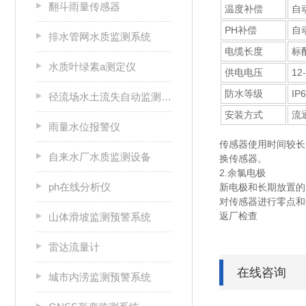
翻斗雨量传感器
温度补偿
自
PH补偿
自
排水管网水质监测系统
电缆长度
标
水质叶绿素a测定仪
供电电压
12
防水等级
IP
径流场水土流失自动监测系统
安装方式
流
雨量水位报警仪
传感器使用时间较长
自来水厂水质监测设备
换传感器。
2.余氯电极
ph在线分析仪
新电极和长期放置的
对传感器进行零点和
返厂检查
山体滑坡监测预警系统
雷达流量计
在线咨询
城市内涝监测预警系统