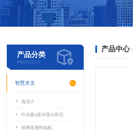
产品中心
产品分类
PRODUCTS
智慧水文
海流计
叶绿素a蓝绿藻分析仪
管网遥测终端机