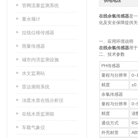
供电电压
管网流量监测系统
在线余氯传感器
是一
量水堰计
化及安全保障提供关键
拉线位移传感器
一、应用环境说明
雨量传感器
在线余氯传感器
用于
二、技术参数
城市内涝监测设施
PH传感器
水文监测站
量程与分辨率
0~
精度
±0
雷达测雨系统
余氯传感器
浊度水质在线分析仪
量程与分辨率
0~
精度
读数
在线水质监测箱
通信方式
RS
车载气象仪
外壳材质
AB