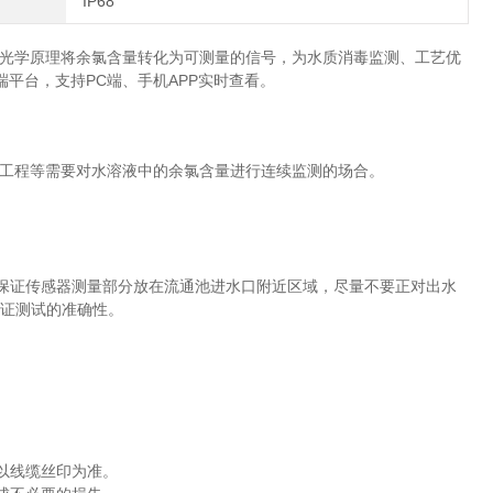
IP68
光学原理将余氯含量转化为可测量的信号，为水质消毒监测、工艺优
云端平台，支持PC端、手机APP实时查看。
工程等需要对水溶液中的余氯含量进行连续监测的场合。
保证传感器测量部分放在流通池进水口附近区域，尽量不要正对出水
以保证测试的准确性。
以线缆丝印为准。