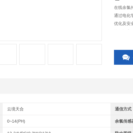
在线余氯
通过电化
优化及安全
将数据上
云境天合
通信方式
0~14(PH)
余氯传感