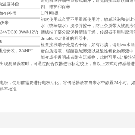
通电前应仔细检查接线顺序，避免因接线错误而造
动温度补偿
四、维护和保养
1.PH电极
动PH补偿
初次使用或久置不用重新使用时，敏感球泡和参比液络部
配5米
水（或蒸馏水）洗净并擦干，防止杂质带入被测液
-24VDC(0.3W@12V)
接线端子部分应保持清洁干燥，传感器不用时应清洗干净
3mol/L KCI溶液的容器中。
68
检查接线端子处是否干燥，如有污渍，请用wu水
通池安装，3/4NPT
蛋白质溶液，强酸强碱溶液以及酸性氟化物溶液中
能变成半透明或者附有沉积物，此时可用xi盐酸洗
出现测量误差时，可通过配合仪器进行标定校正，当以上方式对传感器进
电极，使用前需要进行电极活化，将传感器放在自来水中静置24小时。
斜率校准