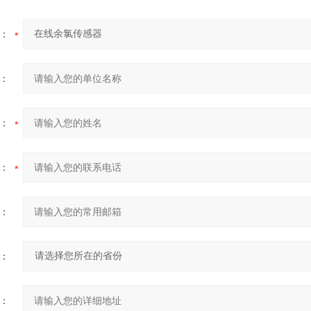
：
：
：
：
：
：
：