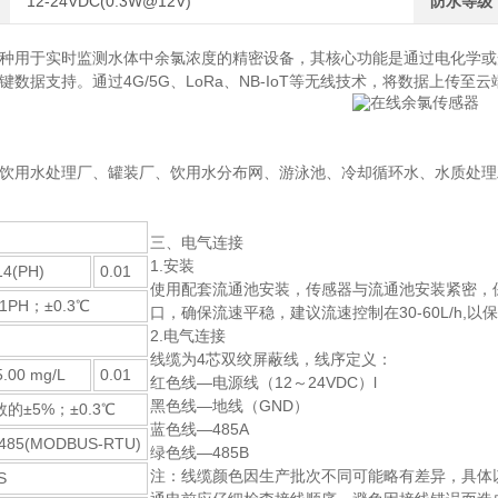
12-24VDC(0.3W@12V)
防水等级
种用于实时监测水体中余氯浓度的精密设备，其核心功能是通过电化学或
数据支持。通过4G/5G、LoRa、NB-IoT等无线技术，将数据上传至
饮用水处理厂、罐装厂、饮用水分布网、游泳池、冷却循环水、水质处理
三、电气连接
1.安装
14(PH)
0.01
使用配套流通池安装，传感器与流通池安装紧密，
.1PH；±0.3℃
口，确保流速平稳，建议流速控制在30-60L/h,
2.电气连接
线缆为4芯双绞屏蔽线，线序定义：
5.00 mg/L
0.01
红色线—电源线（12～24VDC）l
黑色线—地线（GND）
的±5%；±0.3℃
蓝色线—485A
485(MODBUS-RTU)
绿色线—485B
注：线缆颜色因生产批次不同可能略有差异，具体
S