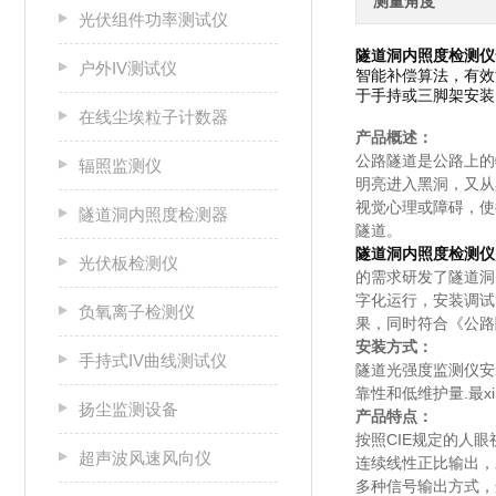
测量角度
光伏组件功率测试仪
隧道洞内照度检测仪
户外IV测试仪
智能补偿算法，有效
于手持或三脚架安装
在线尘埃粒子计数器
产品概述：
公路隧道是公路上的
辐照监测仪
明亮进入黑洞，又从
视觉心理或障碍，使
隧道洞内照度检测器
隧道。
隧道洞内照度检测仪
光伏板检测仪
的需求研发了隧道洞
字化运行，安装调试
负氧离子检测仪
果，同时符合《公路
安装方式：
手持式IV曲线测试仪
隧道光强度监测仪安
靠性和低维护量.最x
扬尘监测设备
产品特点：
按照CIE规定的人
超声波风速风向仪
连续线性正比输出，
多种信号输出方式，