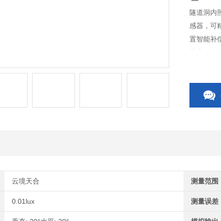
隧道洞内
感器，可
置智能补
恶劣工况
计便于手
据。
云境天合
测量范围
0.01lux
测量误差