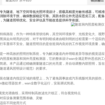
垂直≥20°水平≥20°
模拟输出
专为隧道、地下空间等低光照环境设计，搭载高精度光敏传感器，可精准
消除环境干扰，确保数据稳定可靠。其防水防尘外壳适应恶劣工况，配备
，为隧道照明优化、安全评估及节能改造提供科学依据。
特殊路段，作为一种特殊管状结构，其空间环境狭窄、光线变化大、视野
黑洞走向明亮的过程，对于有明到暗或者由暗到明的过程需要一个适应的
行车显得不安全。隧道照明目的是创造洞内良好的工作视觉环境质量，确
是一种高效的照明控制系统，专为解决隧道内外明暗差异导致的视觉适应
内照度检测器和洞外亮度检测器，它的整体设计wan全满足野外恶劣的工
简易。本产品通过精确测量隧道口的光亮度，并自动调整内部照明，旨在
隧道通风照明设计规范》的要求。
装在隧道内指定区域的墙壁上，为了避免因事故或汽车残骸对其的损伤，
in微处理器技术，wan全数字化运行，安装调试简易。
眼视觉光谱曲线，采用特制高效滤光片校正，符合视觉特点
对应设备测量范围准确、灵敏
适应不同使用方式