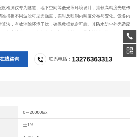
照度检测仪专为隧道、地下空间等低光照环境设计，搭载高精度光敏传
精准捕捉不同波段可见光强度，实时反映洞内照度分布与变化。设备内
偿算法，有效消除环境干扰，确保数据稳定可靠。其防水防尘外壳适应
，配备高清显示屏与数据存储功能，支持一键导出检测记录。轻量化设
持或三脚架安装，为隧道照明优化、安全评估及节能改造提供科学依
13276363313
在线咨询
联系电话：
0～20000lux
士1%