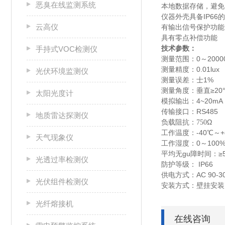
恶臭在线监测系统
本地数据存储，避免
仪器外壳具备IP6
云高仪
有输出信号保护功能
具有零点补偿功能
技术参数：
手持式VOC检测仪
测量范围：0～20000
测量精度：0.01lux
光伏环境监测仪
测量误差：士1%
测量角度：垂直≥20°
太阳光度计
模拟输出：4~20mA
传输接口：RS485
地质雷达探测仪
Ω
负载阻抗：750
工作温度：-40℃～+
天气现象仪
工作湿度：0～100%
平均无gu障时间：≥5
光透过率检测仪
防护等级： IP66
供电方式：AC 90-3
光伏组件检测仪
安装方式：壁挂安装
光纤熔接机
在线咨询