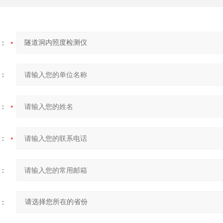
：
：
：
：
：
：