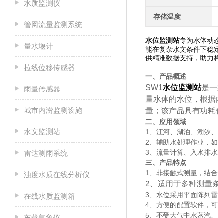
水质监测仪
存储温度
管网流量监测系统
水位监测站
专为水体动
量水堰计
能在复杂水文条件下稳
供精准数据支持，助力
拉线位移传感器
一、产品概述
SW1
水位监测站
是一
雨量传感器
量水体的水位，根据
城市内涝监测设施
量；该产品具有功耗
二、应用领域
水文监测站
1、江河、湖泊、潮汐
2、辅助水处理作业，
3、流量计算、入水排
雷达测雨系统
三、产品特点
1、非接触式测量，结
浊度水质在线分析仪
2、适用于多种测量
3、水位采用平面阵列
在线水质监测箱
4、方便的配置软件，
5、不受大气中水蒸汽
车载气象仪