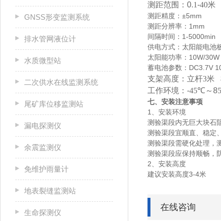
测距范围：0
.1
-
40
米
测距精度：±5mm
GNSS形变监测系统
测距分辨率：1mm
间隔时间：1-5000min
排水管网液位计
供电方式：太阳能电池
太阳能功率：10W/30
水质微型站
蓄电池参数：DC3.7V 1
支架高度：立杆
3
米
二次供水在线监测系统
工作环境：-
45
℃～8
七、安装注意事项
尾矿库位移监测站
1、安装环境
测验渠段内无巨大块石
漏电探测仪
测验渠段宜顺直、稳定
测验渠段需硬化处理，
余震监测仪
测验渠段应保持顺畅，
2、安装高度
免维护雨量计
建议安装高度3-4米
地表裂缝监测站
在线咨询
生命探测仪