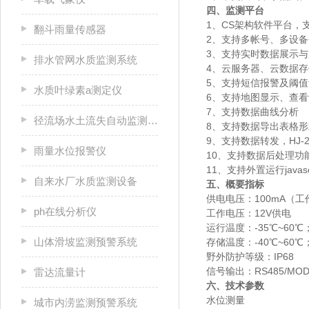
四、监测平台
1、CS架构软件平台，
翻斗雨量传感器
2、支持多帐号、多设备
3、支持实时数据展示
排水管网水质监测系统
4、云服务器、云数据
5、支持短信报警及阈值
水质叶绿素a测定仪
6、支持地图显示、查
7、支持数据曲线分析
径流场水土流失自动监测系统
8、支持数据导出表格形
9、支持数据转发，HJ-2
雨量水位报警仪
10、支持数据后处理功
11、支持外置运行javasc
自来水厂水质监测设备
五、概要指标
供电电压：100mA（工
ph在线分析仪
工作电压：12V供电
运行温度：-35℃~60℃
山体滑坡监测预警系统
存储温度：-40℃~60℃
野外防护等级：IP68
信号输出：RS485/MO
雷达流量计
六、技术参数
水位测量
城市内涝监测预警系统