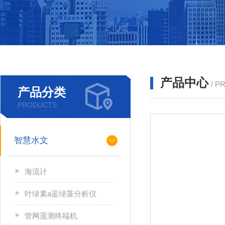
产品中心
/ P
产品分类
PRODUCTS
智慧水文
海流计
叶绿素a蓝绿藻分析仪
管网遥测终端机