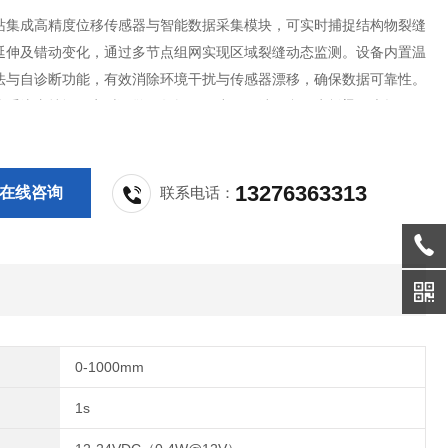
站集成高精度位移传感器与智能数据采集模块，可实时捕捉结构物裂缝
延伸及错动变化，通过多节点组网实现区域裂缝动态监测。设备内置温
法与自诊断功能，有效消除环境干扰与传感器漂移，确保数据可靠性。
输系统支持远程实时预警，数据可同步至云端平台，为桥梁、大坝、边
设施的安全评估与维护决策提供关键依据。
13276363313
在线咨询
联系电话：
0-1000mm
1s