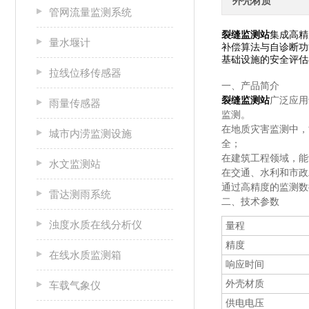
外壳材质
管网流量监测系统
裂缝监测站
集成高精
量水堰计
补偿算法与自诊断功
基础设施的安全评估
拉线位移传感器
一、产品简介
裂缝监测站
广泛应用
雨量传感器
监测。
在地质灾害监测中，
城市内涝监测设施
全；
在建筑工程领域，能
水文监测站
在交通、水利和市政
通过高精度的监测数
雷达测雨系统
二、技术参数
浊度水质在线分析仪
量程
精度
在线水质监测箱
响应时间
外壳材质
车载气象仪
供电电压