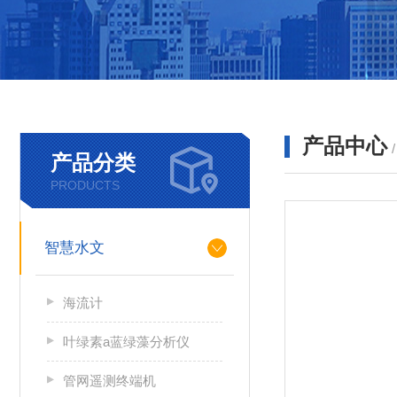
产品中心
产品分类
PRODUCTS
智慧水文
海流计
叶绿素a蓝绿藻分析仪
管网遥测终端机