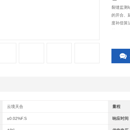
裂缝监测
的开合、
度补偿算
其无线传
坡等基础
云境天合
量程
±0.02%F.S
响应时间