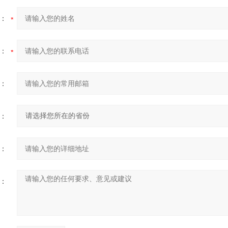
：
：
：
：
：
：