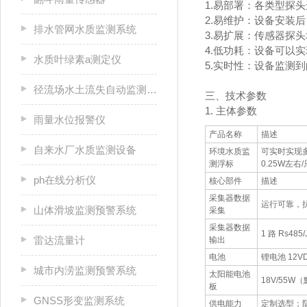
1.易部署：各类型探
2.易维护：设备安装
排水管网水质监测系统
3.易扩展：传感器探
4.低功耗：设备可以
水质叶绿素a测定仪
5.实时性：设备监测
径流场水土流失自动监测系统
三、技术参数
1. 主体参数
雨量水位报警仪
产品名称
描述
自来水厂水质监测设备
环境水质监
可实时实现
测浮标
0.25W左右
ph在线分析仪
核心部件
描述
采集器数据
运行可靠，抗
山体滑坡监测预警系统
采集
采集器数据
1 路 Rs48
雷达流量计
输出
电池
锂电池 12V
城市内涝监测预警系统
太阳能电池
18V/55
板
GNSS形变监测系统
供电能力
定制选型；