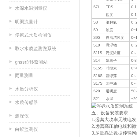
S7H
TDS
0-
水深水温测量仪
盐度
0-
明渠流量计
S8
溶解氧
0~
S9
浊度
0~
便携式水质检测仪
S9S
自清洁浊度
0~
S10
悬浮物
0~
取水水质监测微系统
S11S
污泥浓度
0～
S14
氯离子
0-3
gnss位移监测站
S15S
叶绿素
0~
雨量测量
S16S
蓝绿藻
0～
S17S
水中油
0～
水质分析仪
S20
透明度
50
S21
水温
−2
水质传感器
五、设备安装要求
测深仪
1.远离大功率无线电
2.远离高压输电线和
白蚁监测仪
3.尽量靠近数据传输网