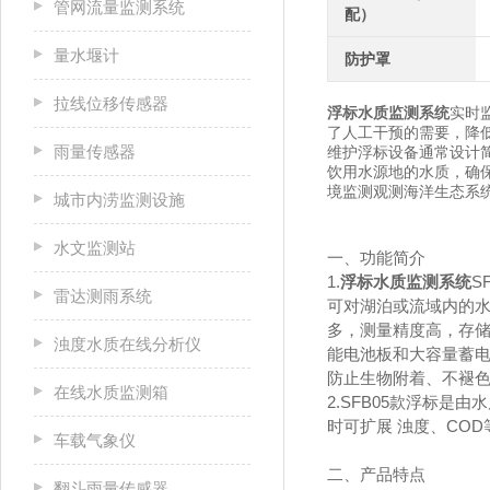
管网流量监测系统
配）
量水堰计
防护罩
拉线位移传感器
浮标水质监测系统
实时
了人工干预的需要，降
雨量传感器
维护浮标设备通常设计
饮用水源地的水质，确
境监测观测海洋生态系
城市内涝监测设施
水文监测站
一、功能简介
1.
浮标水质监测系统
S
雷达测雨系统
可对湖泊或流域内的
多，测量精度高，存
浊度水质在线分析仪
能电池板和大容量蓄
防止生物附着、不褪
在线水质监测箱
2.SFB05款浮标
时可扩展 浊度、CO
车载气象仪
二、产品特点
翻斗雨量传感器