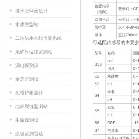
位置指示
警示灯；GP
排水管网液位计
（选配）
监测平台
云平台；手
水质微型站
防护罩
304 不锈
浮体
直径790m
二次供水在线监测系统
可选配传感器的主要
尾矿库位移监测站
型号
名称
测
cod
0~
S1S
漏电探测仪
浊度
0~
S2
水硬度
0～
余震监测仪
S3
pH
0~
余氯
0~
免维护雨量计
S4
pH
0~
地表裂缝监测站
氨氮
0~
S5
pH
0~
生命探测仪
S6
ORP
-1
S7
电导率
0~
边坡监测雷达
高量程电导率
0～