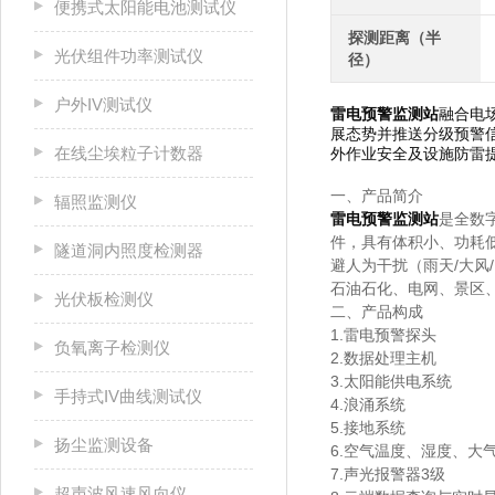
便携式太阳能电池测试仪
探测距离（半
光伏组件功率测试仪
径）
户外IV测试仪
雷电预警监测站
融合电
展态势并推送分级预警
在线尘埃粒子计数器
外作业安全及设施防雷
一、产品简介
辐照监测仪
雷电预警监测站
是全数
件，具有体积小、功耗
隧道洞内照度检测器
避人为干扰（雨天/大
石油石化、电网、景区
光伏板检测仪
二、产品构成
1.雷电预警探头
负氧离子检测仪
2.数据处理主机
3.太阳能供电系统
手持式IV曲线测试仪
4.浪涌系统
5.接地系统
扬尘监测设备
6.空气温度、湿度、大
7.声光报警器3级
超声波风速风向仪