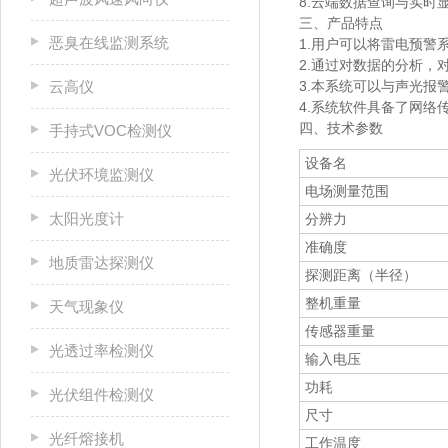
8.云端数据查询与实时
三、产品特点
恶臭在线监测系统
1.用户可以将雷电预警
2.通过对数据的分析，
云高仪
3.本系统可以与声光报
4.系统软件具备了网络
四、技术参数
手持式VOC检测仪
设备名
光伏环境监测仪
电场测量范围
太阳光度计
分辨力
准确度
地质雷达探测仪
探测距离（半径）
整机重量
天气现象仪
传感器重量
光透过率检测仪
输入电压
功耗
光伏组件检测仪
尺寸
光纤熔接机
工作温度